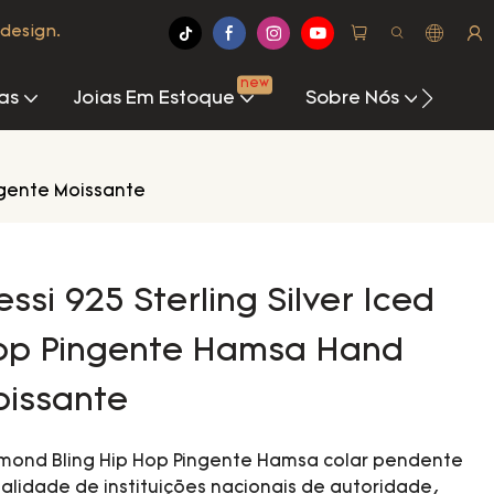
design.
new
as
Joias Em Estoque
Sobre Nós
Cen
ngente Moissante
ssi 925 Sterling Silver Iced
Hop Pingente Hamsa Hand
oissante
Diamond Bling Hip Hop Pingente Hamsa colar pendente
alidade de instituições nacionais de autoridade,