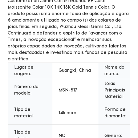
Customization 7.5mm Corte redondo EF Color
Moissanite Colar 10K 14K 18K Gold Tennis Colar. O
produto possui uma enorme faixa de aplicação e agora
é amplamente utilizada no campo (s) dos colares de
jóias finas. Em seguida, Wuzhou Messi Gems Co., Ltd.
Continuará a defender o espírito de "avançar com o
Times, a inovação excepcional" e melhorar suas
próprias capacidades de inovação, cultivando talentos
mais destacados e investindo mais fundos de pesquisa
científica.
Lugar de
Nome da
Guangxi, China
origem:
marca:
Jóias
Número do
MSN-517
Principais
modelo:
Material:
Tipo de
Forma de
14k ouro
material:
diamante:
Tipo de
NO
Gênero: