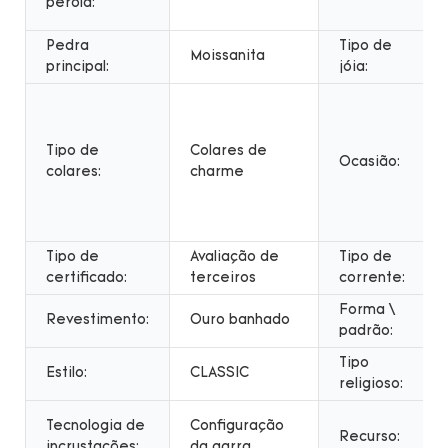
pérola:
Pedra
Tipo de
Moissanita
principal:
jóia:
Tipo de
Colares de
Ocasião:
colares:
charme
Tipo de
Avaliação de
Tipo de
certificado:
terceiros
corrente:
Forma \
Revestimento:
Ouro banhado
padrão:
Tipo
Estilo:
CLASSIC
religioso:
Tecnologia de
Configuração
Recurso:
incrustações:
da garra