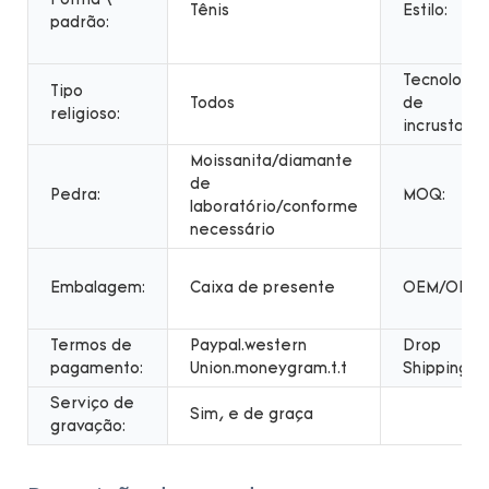
Forma \
Tênis
Estilo:
padrão:
Tecnologia
Tipo
Todos
de
religioso:
incrustaçõe
Moissanita/diamante
de
Pedra:
MOQ:
laboratório/conforme
necessário
Embalagem:
Caixa de presente
OEM/ODM:
Termos de
Paypal.western
Drop
pagamento:
Union.moneygram.t.t
Shipping:
Serviço de
Sim, e de graça
gravação: