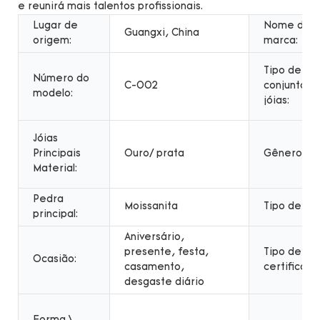
e reunirá mais talentos profissionais.
Lugar de
Nome da
Guangxi, China
origem:
marca:
Tipo de
Número do
C-002
conjuntos 
modelo:
jóias:
Jóias
Principais
Ouro/ prata
Gênero:
Material:
Pedra
Moissanita
Tipo de jói
principal:
Aniversário,
presente, festa,
Tipo de
Ocasião:
casamento,
certificado
desgaste diário