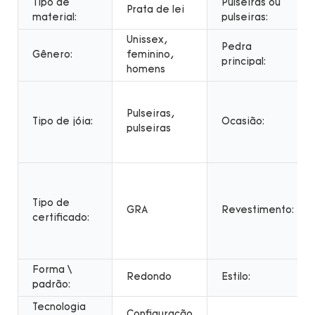
Tipo de
Pulseiras ou
Prata de lei
material:
pulseiras:
Unissex,
Pedra
Gênero:
feminino,
principal:
homens
Pulseiras,
Tipo de jóia:
Ocasião:
pulseiras
Tipo de
GRA
Revestimento:
certificado:
Forma \
Redondo
Estilo:
padrão:
Tecnologia
Configuração