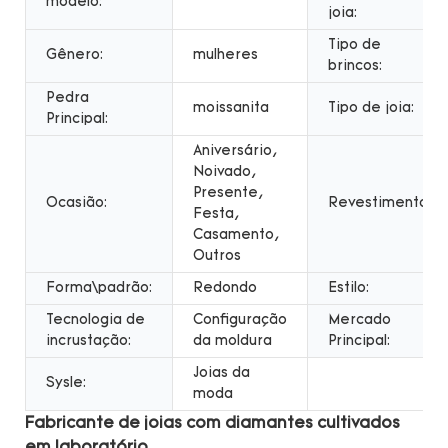
modelo:
joia:
Tipo de
Gênero:
mulheres
brincos:
Pedra
moissanita
Tipo de joia:
Principal:
Aniversário,
Noivado,
Presente,
Ocasião:
Revestimento:
Festa,
Casamento,
Outros
Forma\padrão:
Redondo
Estilo:
Tecnologia de
Configuração
Mercado
incrustação:
da moldura
Principal:
Joias da
Sysle:
moda
Fabricante de joias com diamantes cultivados
em laboratório