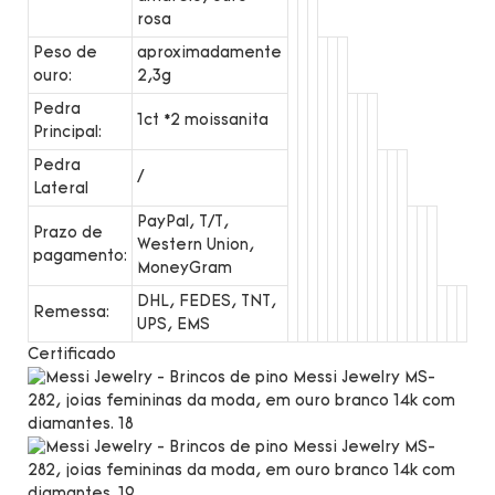
rosa
Peso de
aproximadamente
ouro:
2,3g
Pedra
1ct *2 moissanita
Principal:
Pedra
/
Lateral
PayPal, T/T,
Prazo de
Western Union,
pagamento:
MoneyGram
DHL, FEDES, TNT,
Remessa:
UPS, EMS
Certificado