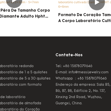
 Pêra De Tamanho Corpo
Formato De Coração Tam
 Diamante Adulto Hpht
A Corpo Laboratório Cult
mm - 5x7mm
Diamond HPHT Def Vs 3x
Contate-Nos
aboratório redondo
Tel.: +86 15878079646
boratório de 1 a 5 quilates
E-mail:
info@messijewelry.com
boratório de 5 a 30 quilates
Whatsapp ：+86 15878079646
aboratório com formato
Endereço da empresa: Sala B5,
B6, B7, B8, Edifício 2, No. 137,
de laboratório
Xinxing 2nd Road, Wuzhou,
aboratório de almofada
Guangxi, China.
aboratório do Coração