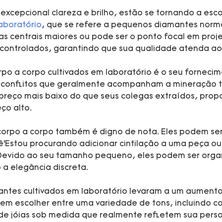
cepcional clareza e brilho, estão se tornando a escol
aboratório
, que se refere a pequenos diamantes norm
s centrais maiores ou pode ser o ponto focal em proj
ontrolados, garantindo que sua qualidade atenda aos
o a corpo cultivados em laboratório é o seu fornecim
conflitos que geralmente acompanham a mineração tra
preço mais baixo do que seus colegas extraídos, prop
ço alto.
orpo a corpo também é digno de nota. Eles podem ser u
ocê’Estou procurando adicionar cintilação a uma peça o
Devido ao seu tamanho pequeno, eles podem ser orga
a elegância discreta.
antes cultivados em laboratório levaram a um aumento
 escolher entre uma variedade de tons, incluindo cor
de jóias sob medida que realmente refletem sua person