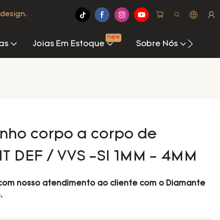
design.
new
as
Joias Em Estoque
Sobre Nós
Cen
nho corpo a corpo de
T DEF / VVS -SI 1MM - 4MM
o com nosso atendimento ao cliente com o Diamante
.