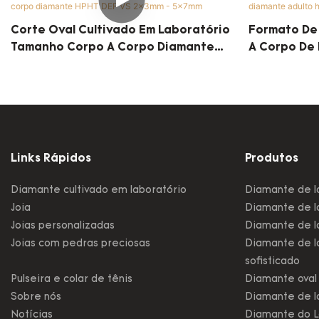
Corte Oval Cultivado Em Laboratório
Formato De
Tamanho Corpo A Corpo Diamante
A Corpo De
HPHT DEF VS 2x3mm - 5x7mm
Def Vs 2x3
Links Rápidos
Produtos
Diamante cultivado em laboratório
Diamante de l
Joia
Diamante de la
Joias personalizadas
Diamante de la
Joias com pedras preciosas
Diamante de l
sofisticado
Pulseira e colar de tênis
Diamante oval 
Sobre nós
Diamante de l
Notícias
Diamante do L