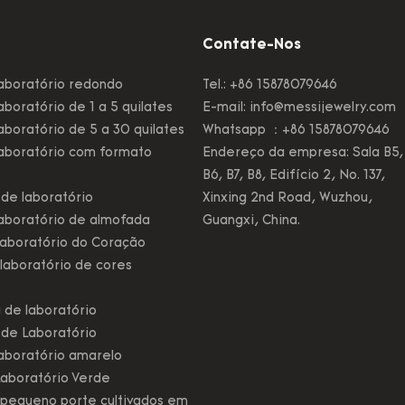
Contate-Nos
aboratório redondo
Tel.: +86 15878079646
boratório de 1 a 5 quilates
E-mail:
info@messijewelry.com
boratório de 5 a 30 quilates
Whatsapp ：+86 15878079646
aboratório com formato
Endereço da empresa: Sala B5,
B6, B7, B8, Edifício 2, No. 137,
de laboratório
Xinxing 2nd Road, Wuzhou,
aboratório de almofada
Guangxi, China.
aboratório do Coração
laboratório de cores
 de laboratório
 de Laboratório
aboratório amarelo
aboratório Verde
pequeno porte cultivados em