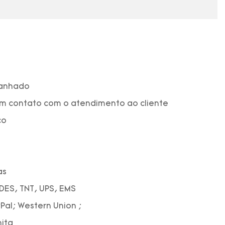
anhado
em contato com o atendimento ao cliente
ço
as
DES, TNT, UPS, EMS
yPal; Western Union ;
ita