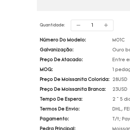
Quantidade:
Número Do Modelo:
M01C
Galvanização:
Ouro b
Preço De Atacado:
Entre 
MOQ:
1 peda
Preço De Moissanita Colorida:
28USD
Preço De Moissanita Branca:
23USD
Tempo De Espera:
2 ~ 5 di
Termos De Envio:
DHL, FE
Pagamento:
T/t; Pa
Pedra Principal:
Moissan