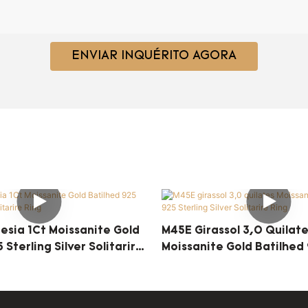
ENVIAR INQUÉRITO AGORA
esia 1Ct Moissanite Gold
M45E Girassol 3,0 Quilat
 Sterling Silver Solitarire
Moissanite Gold Batilhed 
Silver Solitarire Ring