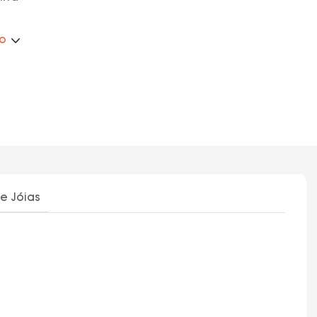
ão
e Jóias