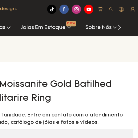
design.
new
as
Joias Em Estoque
Sobre Nós
Cen
Moissanite Gold Batilhed
litarire Ring
é 1 unidade. Entre em contato com o atendimento
do, catálogo de jóias e fotos e vídeos.