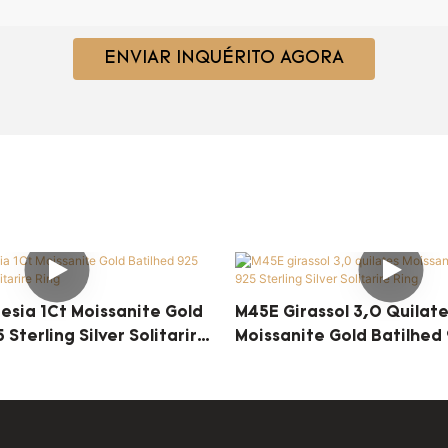
ENVIAR INQUÉRITO AGORA
esia 1Ct Moissanite Gold
M45E Girassol 3,0 Quilat
 Sterling Silver Solitarire
Moissanite Gold Batilhed 
Silver Solitarire Ring