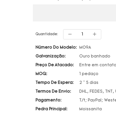
Quantidade:
Número Do Modelo:
M09A
Galvanização:
Ouro banhado
Preço De Atacado:
Entre em contato
MOQ:
1 pedaço
Tempo De Espera:
2 ~ 5 dias
Termos De Envio:
DHL, FEDES, TNT,
Pagamento:
T/t; PayPal; West
Pedra Principal:
Moissanita