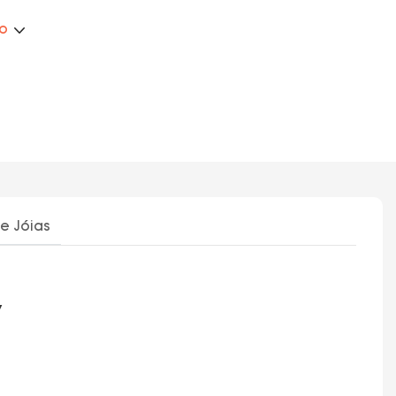
ão
e Jóias