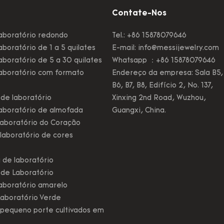
Contate-Nos
aboratório redondo
Tel.: +86 15878079646
boratório de 1 a 5 quilates
E-mail:
info@messijewelry.com
boratório de 5 a 30 quilates
Whatsapp ：+86 15878079646
aboratório com formato
Endereço da empresa: Sala B5,
B6, B7, B8, Edifício 2, No. 137,
de laboratório
Xinxing 2nd Road, Wuzhou,
aboratório de almofada
Guangxi, China.
aboratório do Coração
laboratório de cores
 de laboratório
 de Laboratório
aboratório amarelo
aboratório Verde
pequeno porte cultivados em