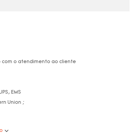
 com o atendimento ao cliente
 UPS, EMS
ern Union ;
ão