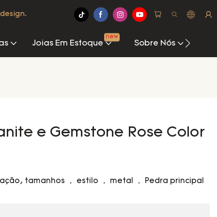
design.
new
as
Joias Em Estoque
Sobre Nós
Cen
anite e Gemstone Rose Color
zação, tamanhos ， estilo ， metal ， Pedra principal