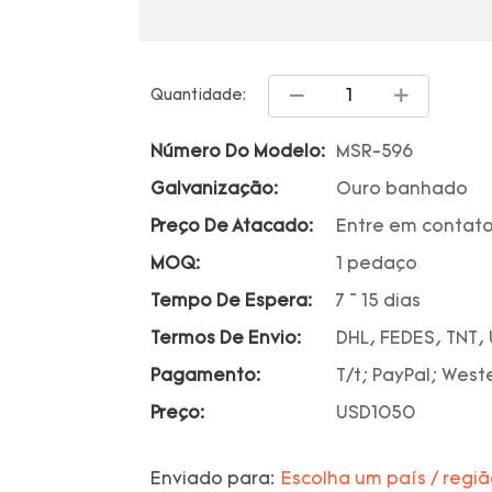
Quantidade:
Número Do Modelo:
MSR-596
Galvanização:
Ouro banhado
Preço De Atacado:
Entre em contato
MOQ:
1 pedaço
Tempo De Espera:
7 ~ 15 dias
Termos De Envio:
DHL, FEDES, TNT,
Pagamento:
T/t; PayPal; West
Preço:
USD1050
Enviado para:
Escolha um país / regi