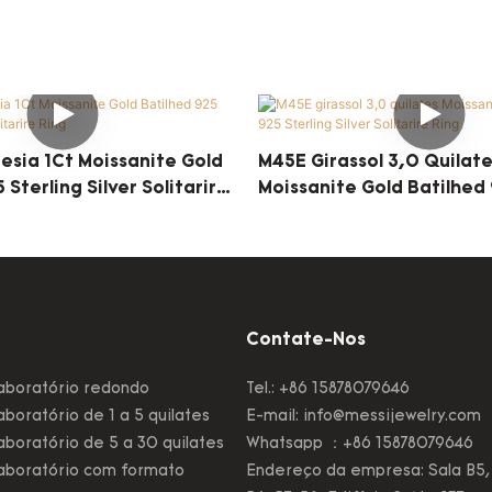
esia 1Ct Moissanite Gold
M45E Girassol 3,0 Quilat
 Sterling Silver Solitarire
Moissanite Gold Batilhed 
Silver Solitarire Ring
Contate-Nos
aboratório redondo
Tel.: +86 15878079646
boratório de 1 a 5 quilates
E-mail:
info@messijewelry.com
boratório de 5 a 30 quilates
Whatsapp ：+86 15878079646
aboratório com formato
Endereço da empresa: Sala B5,