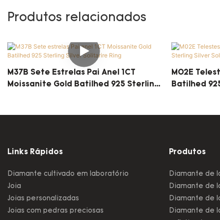
Produtos relacionados
M37B Sete Estrelas Pai Anel 1CT
M02E Telest
Moissanite Gold Batilhed 925 Sterling
Batilhed 925
Silver Solitarire Ring
Ring
Links Rápidos
Produtos
Diamante cultivado em laboratório
Diamante de l
Joia
Diamante de la
Joias personalizadas
Diamante de la
Joias com pedras preciosas
Diamante de l