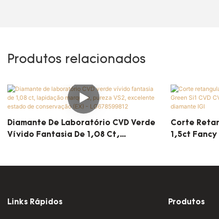
Produtos relacionados
Diamante De Laboratório CVD Verde
Corte Retan
Vívido Fantasia De 1,08 Ct,
1,5ct Fancy
Lapidação Marquise, Pureza VS2,
CVD Diamon
Excelente Estado De Conservação
Diamante IG
(EX) - LG678599812
Links Rápidos
Produtos