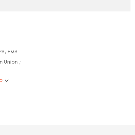
PS, EMS
n Union ;
ão