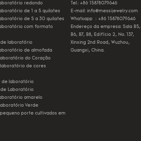
aboratório redondo
Tel.: +86 15878079646
boratório de 1 a 5 quilates
E-mail:
info@messijewelry.com
boratório de 5 a 30 quilates
Whatsapp ：+86 15878079646
aboratório com formato
Endereço da empresa: Sala B5,
B6, B7, B8, Edifício 2, No. 137,
de laboratório
Xinxing 2nd Road, Wuzhou,
aboratório de almofada
Guangxi, China.
aboratório do Coração
laboratório de cores
 de laboratório
 de Laboratório
aboratório amarelo
aboratório Verde
pequeno porte cultivados em