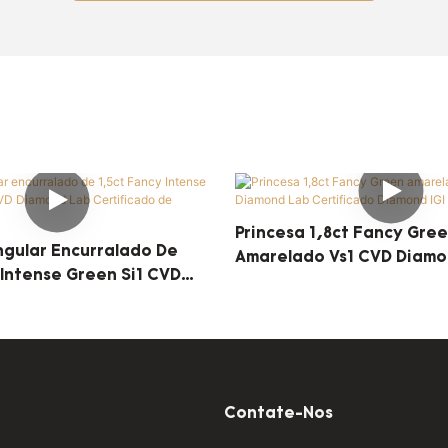
Princesa 1,8ct Fancy Gre
gular Encurralado De
Amarelado Vs1 CVD Diamo
 Intense Green Si1 CVD
Certificado Diamond IGI
d Lab Certificado De
I
Contate-Nos