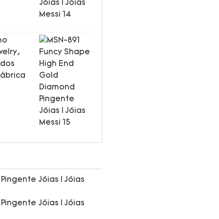
no
elry,
idos
fábrica