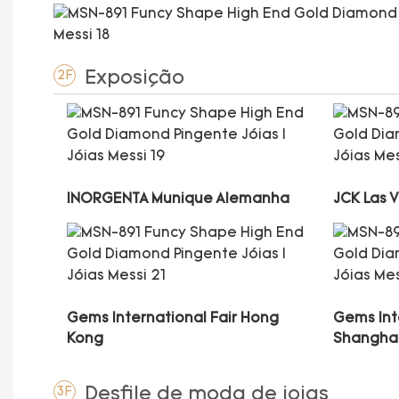
Exposição
2F
INORGENTA Munique Alemanha
JCK Las 
Gems International Fair Hong
Gems Int
Kong
Shangha
Desfile de moda de joias
3F