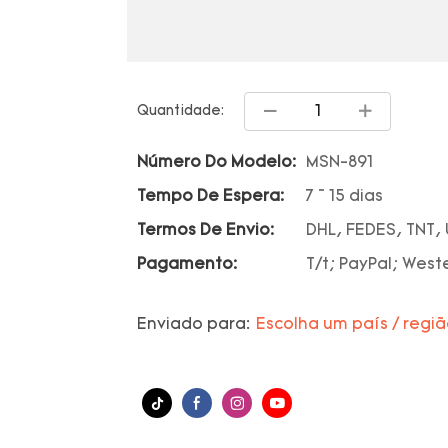
Quantidade:
Número Do Modelo:
MSN-891
Tempo De Espera:
7 ~ 15 dias
Termos De Envio:
DHL, FEDES, TNT,
Pagamento:
T/t; PayPal; West
Enviado para:
Escolha um país / regi