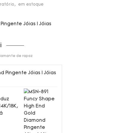
oratório, em estoque
i
 diamante de rapaz
oduz
14K/18K,
tá