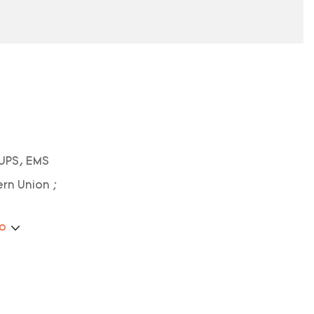
 UPS, EMS
ern Union ;
ão