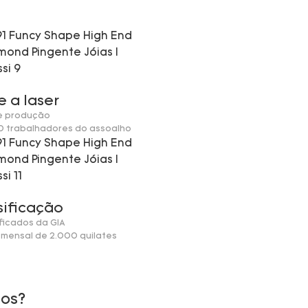
e a laser
de produção
50 trabalhadores do assoalho
sificação
tificados da GIA
 mensal de 2.000 quilates
los?