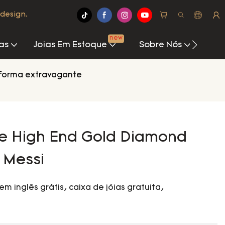
design.
new
as
Joias Em Estoque
Sobre Nós
Cen
 forma extravagante
e High End Gold Diamond
s Messi
em inglês grátis, caixa de jóias gratuita,