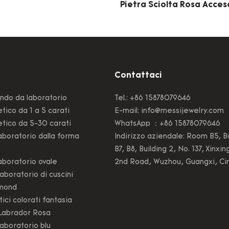
Pietra Sciolta Rosa Acceso
Paraiba Ice Crack 1 Pz Tag
Smeraldo 8x10mm
Contattaci
ndo da laboratorio
Tel.: +86 15878079646
tico da 1 a 5 carati
E-mail:
info@messijewelry.com
tico da 5-30 carati
WhatsApp ：+86 15878079646
boratorio dalla forma
Indirizzo aziendale: Room B5, B
B7, B8, Building 2, No. 137, Xinxin
boratorio ovale
2nd Road, Wuzhou, Guangxi, Ci
aboratorio di cuscini
amond
ici colorati fantasia
Labrador Rosa
aboratorio blu