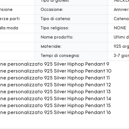
Tipo di gioielli:
NECKL
nsione
Occasione:
Anniver
erze parti
Tipo di catena:
Catena 
 alla moda
Tipo religioso:
NONE
Nome prodotto:
Ultimi 
Materiale:
925 arg
Tempi di consegna:
3-7 gior