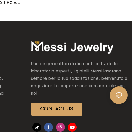
 1 Pz E
lio
Uno dei produttori di diamanti coltivati ​​da
laboratorio esperti, i gioielli Messi lavorano
6,
sempre per la tua soddisfazione, benvenuto a
g
negoziare la cooperazione commerciale con
na.
noi
CONTACT US