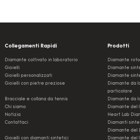
Collegamenti Rapidi
Prodotti
Diamante coltivato in laboratorio
Diamante roto
Gioielli
Diamante sinte
Gioielli personalizzati
Diamante sinte
Gioielli con pietre preziose
Diamante da la
particolare
Bracciale e collana da tennis
Diamante da la
Chi siamo
Diamante del l
Notizia
Heart Lab Di
Contattaci
Diamanti sintet
Diamante del 
Gioielli con diamanti sintetici
Diamante del l