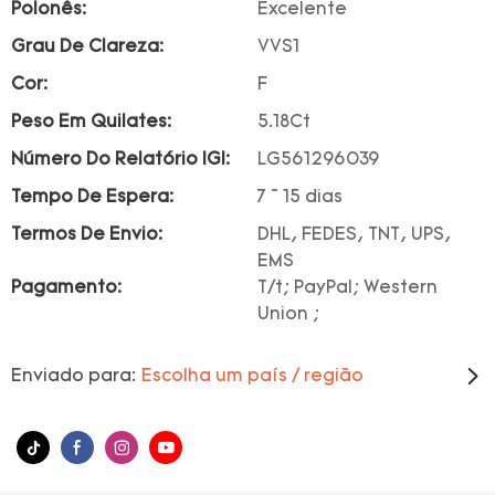
Polonês:
Excelente
Grau De Clareza:
VVS1
Cor:
F
Peso Em Quilates:
5.18Ct
Número Do Relatório IGI:
LG561296039
Tempo De Espera:
7 ~ 15 dias
Termos De Envio:
DHL, FEDES, TNT, UPS,
EMS
Pagamento:
T/t; PayPal; Western
Union ;
Enviado para:
Escolha um país / região