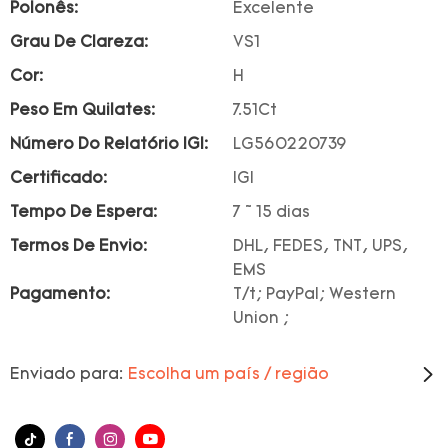
Polonês:
Excelente
Grau De Clareza:
VS1
Cor:
H
Peso Em Quilates:
7.51Ct
Número Do Relatório IGI:
LG560220739
Certificado:
IGI
Tempo De Espera:
7 ~ 15 dias
Termos De Envio:
DHL, FEDES, TNT, UPS,
EMS
Pagamento:
T/t; PayPal; Western
Union ;
Enviado para:
Escolha um país / região