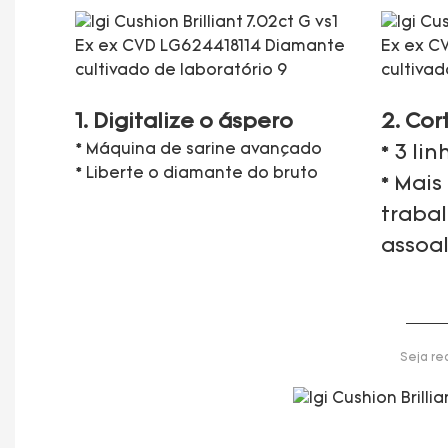
1. Digitalize o áspero
2. Cor
* Máquina de sarine avançado
* 3 li
* Liberte o diamante do bruto
* Mais
traba
assoa
Seja re