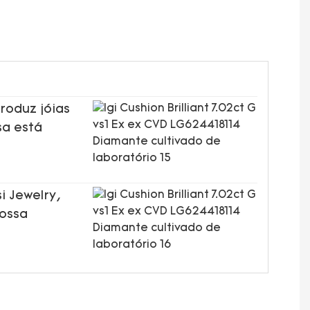
roduz jóias
sa está
i Jewelry,
nossa