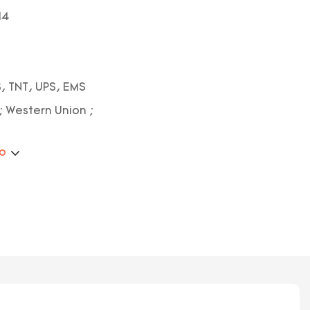
14
, TNT, UPS, EMS
; Western Union ;
ão