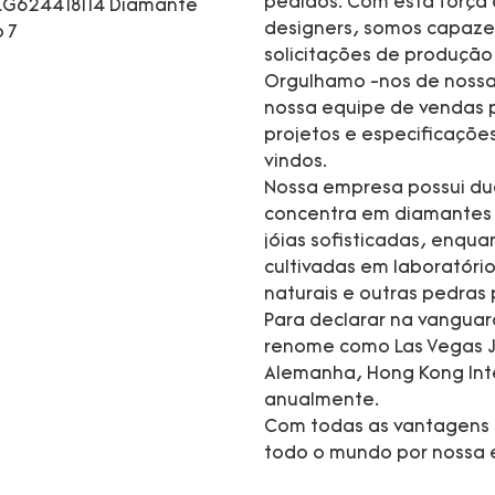
pedidos. Com esta força d
designers, somos capaze
solicitações de produç
Orgulhamo -nos de nossa
nossa equipe de vendas p
projetos e especificaçõ
vindos.
Nossa empresa possui dua
concentra em diamantes c
jóias sofisticadas, enqu
cultivadas em laboratório
naturais e outras pedras 
Para declarar na vanguar
renome como Las Vegas J
Alemanha, Hong Kong Inte
anualmente.
Com todas as vantagens 
todo o mundo por nossa e