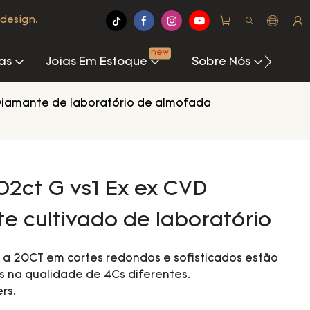
design.
new
as
Joias Em Estoque
Sobre Nós
Cen
iamante de laboratório de almofada
7.02ct G vs1 Ex ex CVD
e cultivado de laboratório
a 20CT em cortes redondos e sofisticados estão
s na qualidade de 4Cs diferentes.
rs.