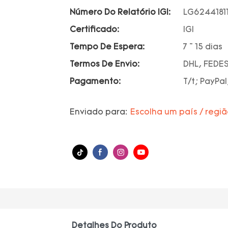
Número Do Relatório IGI:
LG6244181
Certificado:
IGI
Tempo De Espera:
7 ~ 15 dias
Termos De Envio:
DHL, FEDES
Pagamento:
T/t; PayPal
Enviado para:
Escolha um país / regi
Detalhes Do Produto