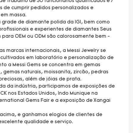
e trabalho de 30 funcionários qualificados e 7
s de cumprir pedidos personalizados e
ão em massa.
 grade de diamante polida da IGI, bem como
rofissionais e experientes de diamantes Seus
es para OEM ou ODM são calorosamente bem -
s marcas internacionais, a Messi Jewelry se
ultivados em laboratório e personalização de
anto a Messi Gems se concentra em gemas
, gemas naturais, moissanita, zircão, pedras
preciosas, além de jóias de prata.
da da indústria, participamos de exposições de
CK nos Estados Unidos, Indo Munique na
rnational Gems Fair e a exposição de Xangai
acima, e ganhamos elogios de clientes de
xcelente qualidade e serviço.