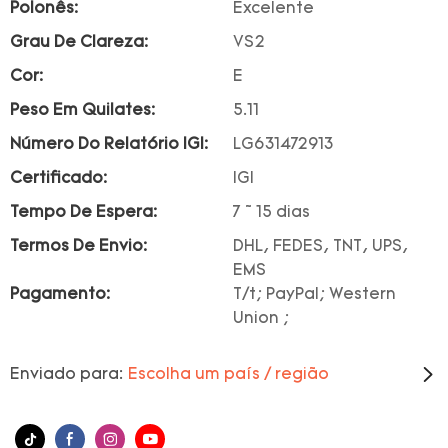
Polonês:
Excelente
Grau De Clareza:
VS2
Cor:
E
Peso Em Quilates:
5.11
Número Do Relatório IGI:
LG631472913
Certificado:
IGI
Tempo De Espera:
7 ~ 15 dias
Termos De Envio:
DHL, FEDES, TNT, UPS,
EMS
Pagamento:
T/t; PayPal; Western
Union ;
Enviado para:
Escolha um país / região