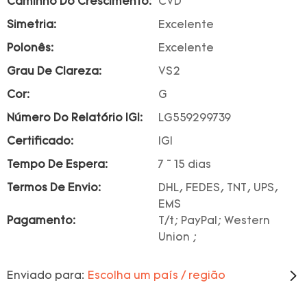
Caminho Do Crescimento:
CVD
Simetria:
Excelente
Polonês:
Excelente
Grau De Clareza:
VS2
Cor:
G
Número Do Relatório IGI:
LG559299739
Certificado:
IGI
Tempo De Espera:
7 ~ 15 dias
Termos De Envio:
DHL, FEDES, TNT, UPS,
EMS
Pagamento:
T/t; PayPal; Western
Union ;
Enviado para:
Escolha um país / região