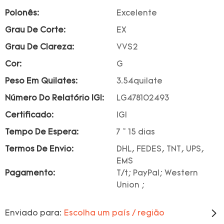
Polonês:
Excelente
Grau De Corte:
EX
Grau De Clareza:
VVS2
Cor:
G
Peso Em Quilates:
3.54quilate
Número Do Relatório IGI:
LG478102493
Certificado:
IGI
Tempo De Espera:
7 ~ 15 dias
Termos De Envio:
DHL, FEDES, TNT, UPS,
EMS
Pagamento:
T/t; PayPal; Western
Union ;
Enviado para:
Escolha um país / região