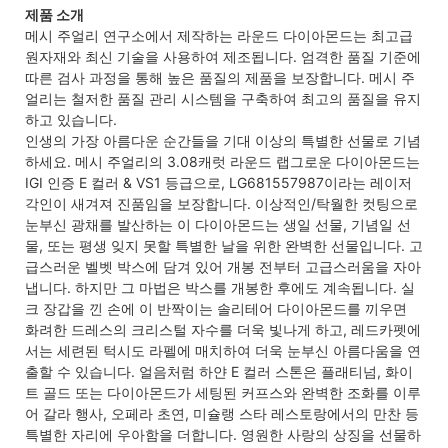
제품 소개
메시 주얼리 연구소에서 제작하는 라운드 다이아몬드는 최고급
원자재와 최신 기술을 사용하여 제조됩니다. 엄격한 품질 기준에
따른 검사 과정을 통해 높은 품질의 제품을 보장합니다. 메시 주
얼리는 철저한 품질 관리 시스템을 구축하여 최고의 품질을 유지
하고 있습니다.
인생의 가장 아름다운 순간들을 기대 이상의 특별한 선물로 기념
하세요. 메시 주얼리의 3.08캐럿 라운드 랩그로운 다이아몬드는
IGI 인증 E 컬러 & VS1 등급으로, LG681557987이라는 레이저
각인이 새겨져 진품임을 보장합니다. 이상적인/탁월한 컷팅으로
눈부신 광채를 발산하는 이 다이아몬드는 생일 선물, 기념일 선
물, 또는 평생 잊지 못할 특별한 날을 위한 완벽한 선물입니다. 고
급스러운 벨벳 박스에 담겨 있어 개봉 전부터 고급스러움을 자아
냅니다. 하지만 그 마법은 박스를 개봉한 후에도 계속됩니다. 실
크 장갑을 낀 손에 이 반짝이는 솔리테어 다이아몬드를 끼우면
화려한 드레스의 크리스털 자수를 더욱 빛나게 하고, 레드카펫에
서는 세련된 턱시도 라펠에 매치하여 더욱 눈부신 아름다움을 연
출할 수 있습니다. 얼음처럼 하얀 E 컬러 스톤은 플래티넘, 화이
트 골드 또는 다이아몬드가 세팅된 커프스와 완벽한 조화를 이루
어 갈라 행사, 오페라 초연, 미슐랭 스타 레스토랑에서의 만찬 등
특별한 자리에 우아함을 더합니다. 영원한 사랑의 상징을 선물하