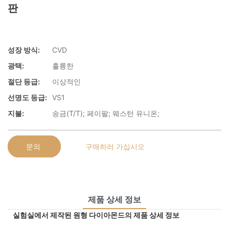
판
성장 방식:
CVD
광택:
훌륭한
절단 등급:
이상적인
선명도 등급:
VS1
지불:
송금(T/T); 페이팔; 웨스턴 유니온;
문의
구매하러 가십시오
제품 상세 정보
실험실에서 제작된 원형 다이아몬드의 제품 상세 정보