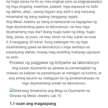
na hugis peras na ito ay mas angkop para sa pagpapasadya
ng mga singsing, kuwintas, palawit, mga espesyal na istilo
ng alahas, atbp., upang bigyan ang sarili o ang kanyang
minamahal ng isang walang hanggang regalo.
Ang Messi Jewelry ay isang propesyonal na tagagawa ng
mga diyamanteng gawa sa laboratoryo, na may mga
diyamanteng may iba't ibang hugis tulad ng bilog, hugis-
itlog, peras, at puso, na may stock na may sukat na mula
0.3 hanggang 20 karat. Kung kailangan mo ng mga
diyamanteng gawa sa laboratoryo o mga serbisyo sa
pasadyang alahas, huwag mag-atubiling makipag-ugnayan
sa amin.
Proseso ng paggawa ng brilyante sa laboratoryo
Ang bawat diyamante ay ginawa sa pamamagitan ng
mataas na kalidad na pamantayan at mahigpit na kontrol, at
ang aming layunin ay mabigyan ka ng pinakamahusay na
mga diyamanteng lumaki sa laboratoryo.
1. I-scan ang magaspang