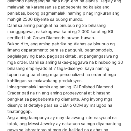
diamond hanggang sa mga high-end na alahas. Taglay ang
malawak na karanasan sa pagbebenta ng kalakalang
panlabas, buong pagmamalaki naming pinaglingkuran ang
mahigit 2500 kliyente sa buong mundo.
Dahil sa aming pangkat na binubuo ng 25 bihasang
manggagawa, nakakagawa kami ng 2,000 karat ng IGI
certified Lab Grown Diamonds buwan-buwan.
Bukod dito, ang aming pabrika ng Alahas ay binubuo ng
limang departamento para sa pagguhit, pagmomodelo,
paglalagay ng bato, pagpapakintab, at pangangasiwa ng
mga order. Dahil sa aming lakas-paggawa na binubuo ng 30
bihasang empleyado at 7 taga-disenyo, kaya naming
tuparin ang parehong mga personalized na order at mga
kahilingan sa malawakang produksyon.
Ipinagmamalaki namin ang aming IGI Polished Diamond
Grader pati na rin ang aming propesyonal at bihasang
pangkat sa pagbebenta ng diamante. Ang inyong mga
disenyo at detalye para sa OEM o ODM ay malugod na
tinatanggap.
Ang aming kumpanya ay may dalawang internasyonal na
tatak, ang Messi Jewelry ay nakatuon sa mga diyamanteng
gawa sa laboratoryo at mga de-kalidad na alahas na