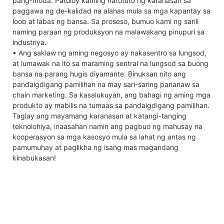
pang-moda. Patuloy kaming natututo ng karanasan sa
paggawa ng de-kalidad na alahas mula sa mga kapantay sa
loob at labas ng bansa. Sa proseso, bumuo kami ng sarili
naming paraan ng produksyon na malawakang pinupuri sa
industriya.
• Ang saklaw ng aming negosyo ay nakasentro sa lungsod,
at lumawak na ito sa maraming sentral na lungsod sa buong
bansa na parang hugis diyamante. Binuksan nito ang
pandaigdigang pamilihan na may sari-saring pananaw sa
chain marketing. Sa kasalukuyan, ang bahagi ng aming mga
produkto ay mabilis na tumaas sa pandaigdigang pamilihan.
Taglay ang mayamang karanasan at katangi-tanging
teknolohiya, inaasahan namin ang pagbuo ng mahusay na
kooperasyon sa mga kasosyo mula sa lahat ng antas ng
pamumuhay at paglikha ng isang mas magandang
kinabukasan!