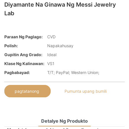
Diyamante Na Ginawa Ng Messi Jewelry
Lab
Paraan Ng Paglago:
CVD
Polish:
Napakahusay
Gupitin Ang Grado:
Ideal
Klase Ng Kalinawan:
VS1
Pagbabayad:
T/T; PayPal; Western Union;
pagtatanong
Pumunta upang bumili
Detalye Ng Produkto