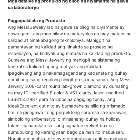
Mga detalye ng produkto ng bilog na diyamante na gawa
sa laboratoryo
Pagpapakilala ng Produkto
Ang Messi Jewelry lab na gawa sa bilog na diyamante ay
gawa gamit ang mga hilaw na materyales na may mataas na
kalidad at pinakabagong teknolohiya. Mahigpit na
pamantayan ng kalidad ang itinakda sa proseso ng
inspeksyon, na tinitiyak ang mataas na kalidad ng produkto.
Gumawa ang Messi Jewelry ng mahigpit na sistema ng
kontrol sa kalidad upang matiyak ang kalidad.
Ipagdiwang ang pinakamagagandang kabanata ng buhay
gamit ang isang regalong hihigit pa sa inaasahan. Ang Messi
Jewelry 3.08-carat round lab-grown diamond ay dumating
na may IGI-certified E-color & VS1-clarity, laser-inscribed
LG681557987 para sa lubos na pagiging tunay. Ang
Ideal/Excellent cut nito ay bumabaha sa silid ng prismatic
fire, na ginagawa itong perpektong sorpresa sa kaarawan,
simbolo ng anibersaryo, o minsanang-buhay na holiday
token—ipinapakita sa isang signature velvet box na
bumubulong ng karangyaan bago pa man ito mabuksan.
Ngunit ang mahika nito ay nagpapatuloy kahit na mahulog