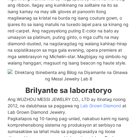
ang ribbon. Ilagay ang kumikinang na solitaire na ito sa
isang kamay na may silk gloves at panoorin itong
magliwanag sa kristal na burda ng isang couture gown, o
ipares ito sa isang matulis na tuxedo lapel para sa kinang ng
red-carpet. Ang nagyeyelong puting E-color na bato ay
umaayon sa platinum, puting ginto, o mga cuffs na may
diamond-dusted, na nagdaragdag ng walang kahirap-hirap
na sopistikasyon sa mga gala evening, opera premiere at
mga selebrasyon ng Michelin-star. Magbigay ng simbolo ng
walang hanggan; magsuot ng isang beacon ng haute style.
Brilyante sa laboratoryo
Ang WUZHOU MESSI JEWELRY CO., LTD ay itinatag noong
2012, na dalubhasa sa paggawa ng
Lab Grown Diamond
at
Lab Grown Diamond Jewelry.
Pagkatapos ng 10-taong pag-unlad, nakabuo kami ng isang
komprehensibong sistema ng produksyon at serbisyo na
sumasaklaw sa lahat mula sa pagpapasadya ng loose