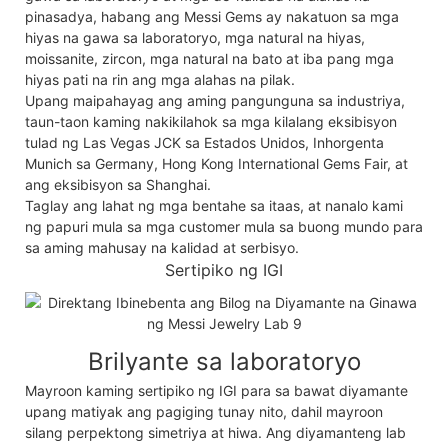
pinasadya, habang ang Messi Gems ay nakatuon sa mga
hiyas na gawa sa laboratoryo, mga natural na hiyas,
moissanite, zircon, mga natural na bato at iba pang mga
hiyas pati na rin ang mga alahas na pilak.
Upang maipahayag ang aming pangunguna sa industriya,
taun-taon kaming nakikilahok sa mga kilalang eksibisyon
tulad ng Las Vegas JCK sa Estados Unidos, Inhorgenta
Munich sa Germany, Hong Kong International Gems Fair, at
ang eksibisyon sa Shanghai.
Taglay ang lahat ng mga bentahe sa itaas, at nanalo kami
ng papuri mula sa mga customer mula sa buong mundo para
sa aming mahusay na kalidad at serbisyo.
Sertipiko ng IGI
Brilyante sa laboratoryo
Mayroon kaming sertipiko ng IGI para sa bawat diyamante
upang matiyak ang pagiging tunay nito, dahil mayroon
silang perpektong simetriya at hiwa. Ang diyamanteng lab