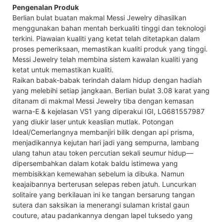
Pengenalan Produk
Berlian bulat buatan makmal Messi Jewelry dihasilkan
menggunakan bahan mentah berkualiti tinggi dan teknologi
terkini. Piawaian kualiti yang ketat telah ditetapkan dalam
proses pemeriksaan, memastikan kualiti produk yang tinggi.
Messi Jewelry telah membina sistem kawalan kualiti yang
ketat untuk memastikan kualiti.
Raikan babak-babak terindah dalam hidup dengan hadiah
yang melebihi setiap jangkaan. Berlian bulat 3.08 karat yang
ditanam di makmal Messi Jewelry tiba dengan kemasan
warna-E & kejelasan VS1 yang diperakui IGI, LG681557987
yang diukir laser untuk keaslian mutlak. Potongan
Ideal/Cemerlangnya membanjiri bilik dengan api prisma,
menjadikannya kejutan hari jadi yang sempurna, lambang
ulang tahun atau token percutian sekali seumur hidup—
dipersembahkan dalam kotak baldu istimewa yang
membisikkan kemewahan sebelum ia dibuka. Namun
keajaibannya berterusan selepas reben jatuh. Luncurkan
solitaire yang berkilauan ini ke tangan bersarung tangan
sutera dan saksikan ia menerangi sulaman kristal gaun
couture, atau padankannya dengan lapel tuksedo yang