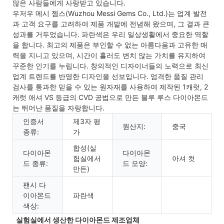
많은 사람들에게 사랑받고 있습니다.
우저우 메시 젬스(Wuzhou Messi Gems Co., Ltd.)는 업계 발전
과 고객 요구를 고려하여 제품 개발에 전념해 왔으며, 그 결과 큰
성과를 거두었습니다. 파란색은 우리 일상생활에서 중요한 역할
을 합니다. 최고의 제품은 부인할 수 없는 아름다움과 고유한 매
력을 지니고 있으며, 시간이 흘러도 변치 않는 가치를 유지하여
꾸준한 인기를 누립니다. 창의적인 디자이너들의 노력으로 최신
업계 트렌드를 반영한 ​​디자인을 선보입니다. 엄격한 품질 관리
검사를 통과한 믿을 수 있는 원자재를 사용하여 제작된 1캐럿, 2
캐럿 애셔 VS 등급의 CVD 공법으로 만든 블루 루스 다이아몬드
는 뛰어난 품질을 자랑합니다.
인증서
제3자 평
원산지:
중국
종류:
가
합성(실
다이아몬
다이아몬
험실에서
아셔 컷
드 종류:
드 모양:
만든)
팬시 다
이아몬드
파란색
색상:
 실험실에서 생산한 다이아몬드 제조업체