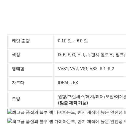
캐럿 중량
0.1캐럿 ~ 6캐럿
색상
D, E, F, G, H, I, J; 팬시 옐로우; 핑크; 블
명쾌함
VVS1, VV2, VS1, VS2, SI1, SI2
자르다
IDEAL , EX
원형/프린세스/애셔/페어/오벌/에메랄드/
모양
(맞춤 제작 가능)