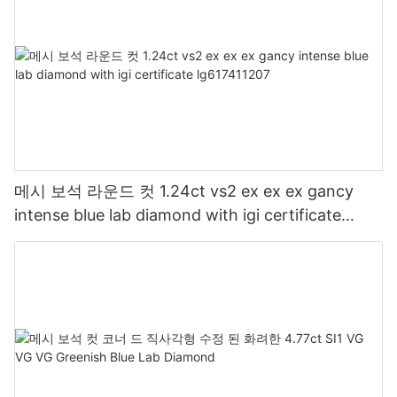
메시 보석 라운드 컷 1.24ct vs2 ex ex ex gancy
intense blue lab diamond with igi certificate
lg617411207