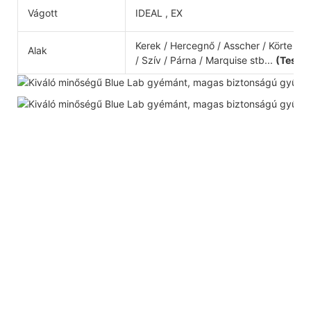
Vágott
IDEAL , EX
Kerek / Hercegnő / Asscher / Körte / O
Alak
/ Szív / Párna / Marquise stb...
(Testre