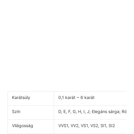
Karátsúly
0,1 karát ~ 6 karát
Szín
D, E, F, G, H, I, J; Elegáns sárga; Rózs
Világosság
VVS1, VV2, VS1, VS2, SI1, SI2