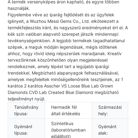
A termék versenyképes áron kapható, és egyre többen
használják.
Figyelembe véve az iparág fejlődését és az ügyfelek
igényeit, a Wuzhou Messi Gems Co., Ltd. elkötelezett a
termékfejlesztés iránt, és nagyszerű eredményeket ért el. A
kék szín valóban alapvető szerepet játszik mindennapi
tevékenységeinkben. A legjobb termékek tagadhatatlanul
szépek, a maguk módján legendásak, mégis időtlenek
ahhoz, hogy rövid ideig népszerűek maradjanak. Kreatív
tervezőinknek köszönhetően olyan megjelenéssel
rendelkeznek, amely lépést tart a legújabb iparági
trendekkel. Megbízható alapanyagok felhasználásával,
amelyek megfeleltek minőségellenőreink tesztjeinek, az 1
karátos 2 karátos Asscher VS Loose Blue Lab Grown
Diamonds CVD Lab Created Blue Diamond megbízható
teljesítményt nyújt.
Tanúsítvány
Harmadik fél
Származási
K
típusa:
általi értékelés
hely:
Szintetikus
Gyémánt
Gyémánt
A
(laboratóriumban
típusa:
alak:
v
előállított)