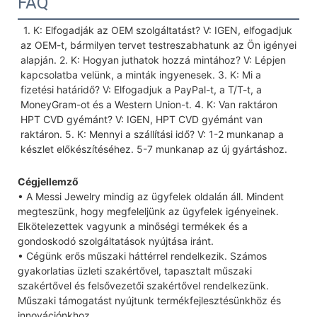
FAQ
 1. K: Elfogadják az OEM szolgáltatást? V: IGEN, elfogadjuk 
az OEM-t, bármilyen tervet testreszabhatunk az Ön igényei 
alapján. 2. K: Hogyan juthatok hozzá mintához? V: Lépjen 
kapcsolatba velünk, a minták ingyenesek. 3. K: Mi a 
fizetési határidő? V: Elfogadjuk a PayPal-t, a T/T-t, a 
MoneyGram-ot és a Western Union-t. 4. K: Van raktáron 
HPT CVD gyémánt? V: IGEN, HPT CVD gyémánt van 
raktáron. 5. K: Mennyi a szállítási idő? V: 1-2 munkanap a 
készlet előkészítéséhez. 5-7 munkanap az új gyártáshoz.
Cégjellemző
• A Messi Jewelry mindig az ügyfelek oldalán áll. Mindent
megteszünk, hogy megfeleljünk az ügyfelek igényeinek.
Elkötelezettek vagyunk a minőségi termékek és a
gondoskodó szolgáltatások nyújtása iránt.
• Cégünk erős műszaki háttérrel rendelkezik. Számos
gyakorlatias üzleti szakértővel, tapasztalt műszaki
szakértővel és felsővezetői szakértővel rendelkezünk.
Műszaki támogatást nyújtunk termékfejlesztésünkhöz és
innovációnkhoz.