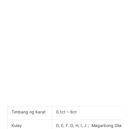
Timbang ng Karat
0.1ct ~ 6ct
Kulay
D, E, F. G, H, I, J； Magarbong Dilaw; 