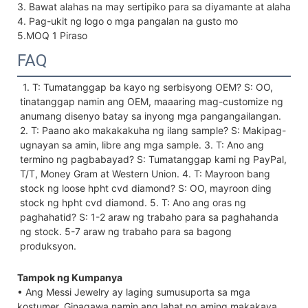
3. Bawat alahas na may sertipiko para sa diyamante at alahas
4. Pag-ukit ng logo o mga pangalan na gusto mo
5.MOQ 1 Piraso
FAQ
 1. T: Tumatanggap ba kayo ng serbisyong OEM? S: OO, 
tinatanggap namin ang OEM, maaaring mag-customize ng 
anumang disenyo batay sa inyong mga pangangailangan. 
2. T: Paano ako makakakuha ng ilang sample? S: Makipag-
ugnayan sa amin, libre ang mga sample. 3. T: Ano ang 
termino ng pagbabayad? S: Tumatanggap kami ng PayPal, 
T/T, Money Gram at Western Union. 4. T: Mayroon bang 
stock ng loose hpht cvd diamond? S: OO, mayroon ding 
stock ng hpht cvd diamond. 5. T: Ano ang oras ng 
paghahatid? S: 1-2 araw ng trabaho para sa paghahanda 
ng stock. 5-7 araw ng trabaho para sa bagong 
produksyon.
Tampok ng Kumpanya
• Ang Messi Jewelry ay laging sumusuporta sa mga
kostumer. Ginagawa namin ang lahat ng aming makakaya