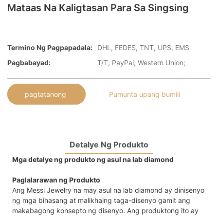
Mataas Na Kaligtasan Para Sa Singsing
Termino Ng Pagpapadala:
DHL, FEDES, TNT, UPS, EMS
Pagbabayad:
T/T; PayPal; Western Union;
pagtatanong
Pumunta upang bumili
Detalye Ng Produkto
Mga detalye ng produkto ng asul na lab diamond
Paglalarawan ng Produkto
Ang Messi Jewelry na may asul na lab diamond ay dinisenyo
ng mga bihasang at malikhaing taga-disenyo gamit ang
makabagong konsepto ng disenyo. Ang produktong ito ay