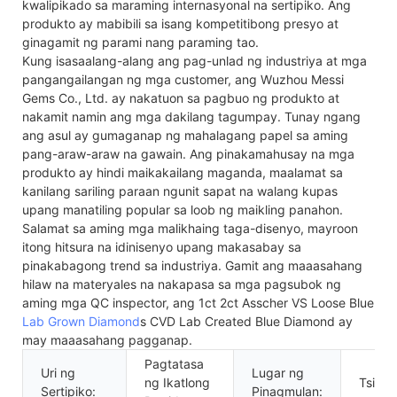
kwalipikado sa maraming internasyonal na sertipiko. Ang
produkto ay mabibili sa isang kompetitibong presyo at
ginagamit ng parami nang paraming tao.
Kung isasaalang-alang ang pag-unlad ng industriya at mga
pangangailangan ng mga customer, ang Wuzhou Messi
Gems Co., Ltd. ay nakatuon sa pagbuo ng produkto at
nakamit namin ang mga dakilang tagumpay. Tunay ngang
ang asul ay gumaganap ng mahalagang papel sa aming
pang-araw-araw na gawain. Ang pinakamahusay na mga
produkto ay hindi maikakailang maganda, maalamat sa
kanilang sariling paraan ngunit sapat na walang kupas
upang manatiling popular sa loob ng maikling panahon.
Salamat sa aming mga malikhaing taga-disenyo, mayroon
itong hitsura na idinisenyo upang makasabay sa
pinakabagong trend sa industriya. Gamit ang maaasahang
hilaw na materyales na nakapasa sa mga pagsubok ng
aming mga QC inspector, ang 1ct 2ct Asscher VS Loose Blue
Lab Grown Diamond
s CVD Lab Created Blue Diamond ay
may maaasahang pagganap.
Pagtatasa
Uri ng
Lugar ng
ng Ikatlong
Tsina
Sertipiko:
Pinagmulan: