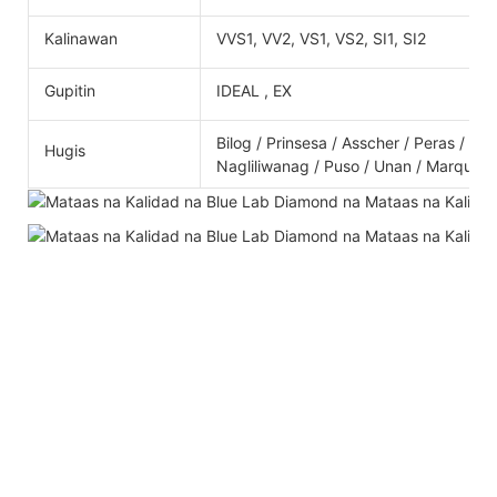
Kalinawan
VVS1, VV2, VS1, VS2, SI1, SI2
Gupitin
IDEAL , EX
Bilog / Prinsesa / Asscher / Peras / Ov
Hugis
Nagliliwanag / Puso / Unan / Marquise