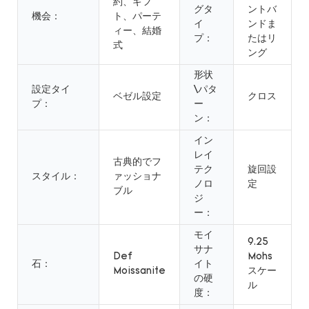
約、ギフ
グタ
ントバ
機会：
ト、パーテ
イ
ンドま
ィー、結婚
プ：
たはリ
式
ング
形状
設定タイ
\パタ
ベゼル設定
クロス
プ：
ー
ン：
イン
レイ
古典的でフ
テク
旋回設
スタイル：
ァッショナ
ノロ
定
ブル
ジ
ー：
モイ
9.25
サナ
Def
Mohs
石：
イト
Moissanite
スケー
の硬
ル
度：