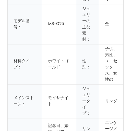
ジュ
エリ
モデル番
ーの
MS-023
金
号：
主な
素
材：
子供、
男性、
材料タイ
ホワイトゴ
性
ユニセ
プ：
ールド
別：
ック
ス、女
性の
ジュ
エリ
メインスト
モイサナイ
ータ
リング
ーン：
ト
イ
プ：
エンゲ
記念日、婚
リン
ージメ