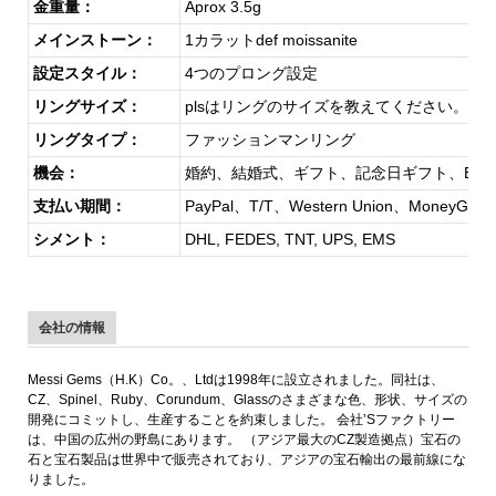
金重量：
Aprox 3.5g
メインストーン：
1カラットdef moissanite
設定スタイル：
4つのプロング設定
リングサイズ：
plsはリングのサイズを教えてください。
リングタイプ：
ファッションマンリング
機会：
婚約、結婚式、ギフト、記念日ギフト、ECT
支払い期間：
PayPal、T/T、Western Union、MoneyGram
シメント：
DHL, FEDES, TNT, UPS, EMS
会社の情報
Messi Gems（H.K）Co。、Ltdは1998年に設立されました。同社は、
CZ、Spinel、Ruby、Corundum、Glassのさまざまな色、形状、サイズの
開発にコミットし、生産することを約束しました。 会社’Sファクトリー
は、中国の広州の野島にあります。 （アジア最大のCZ製造拠点）宝石の
石と宝石製品は世界中で販売されており、アジアの宝石輸出の最前線にな
りました。