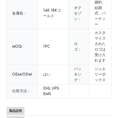
婚約、
オク
結婚
14K 18Kゴ
金属色：
セゾ
式、パ
ールド
ン：
ーティ
ー
カスタ
マイズ
ロ
された
MOQ:
1PC
ゴ：
ロゴは
受け入
れます
パッ
ジュエ
OEM/ODM:
はい
キン
リーボ
グ：
ックス
DHL UPS
出荷方法：
EMS
製品説明