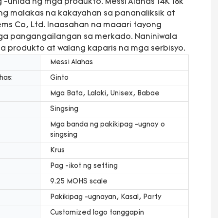
 -unlad ng mga produkto. Messi Alahas 14K 18k
ng malakas na kakayahan sa pananaliksik at
ems Co, Ltd. Inaasahan na maaari tayong
ga pangangailangan sa merkado. Naniniwala
produkto at walang kaparis na mga serbisyo.
Messi Alahas
has:
Ginto
Mga Bata, Lalaki, Unisex, Babae
Singsing
Mga banda ng pakikipag -ugnay o
singsing
Krus
Pag -ikot ng setting
9.25 MOHS scale
Pakikipag -ugnayan, Kasal, Party
Customized logo tanggapin