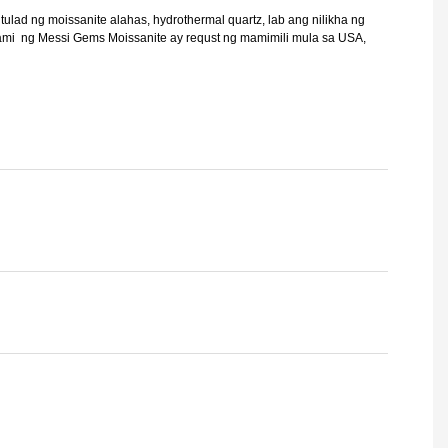
d ng moissanite alahas, hydrothermal quartz, lab ang nilikha ng
dami ng Messi Gems Moissanite ay requst ng mamimili mula sa USA,