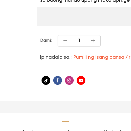
sa buong mundo upang makalapit.get 
Dami:
Ipinadala sa.:
Pumili ng isang bansa / 