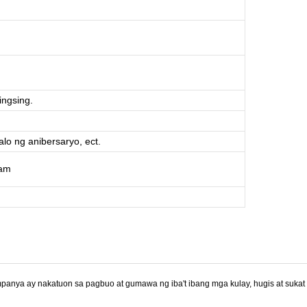
ingsing.
alo ng anibersaryo, ect.
ram
mpanya ay nakatuon sa pagbuo at gumawa ng iba't ibang mga kulay, hugis at suka