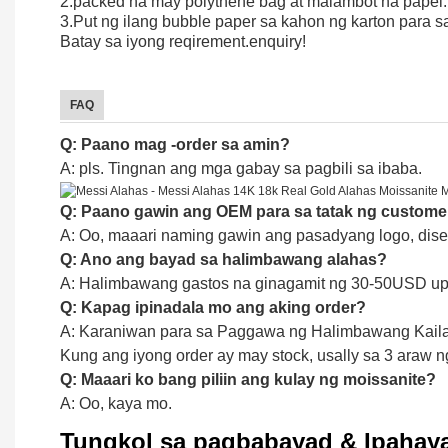
2.packed na may polythene bag at malambot na papel.
3.Put ng ilang bubble paper sa kahon ng karton para sa
Batay sa iyong reqirement.enquiry!
FAQ
Q: Paano mag -order sa amin?
A: pls. Tingnan ang mga gabay sa pagbili sa ibaba.
Q: Paano gawin ang OEM para sa tatak ng custome
A: Oo, maaari naming gawin ang pasadyang logo, dise
Q: Ano ang bayad sa halimbawang alahas?
A: Halimbawang gastos na ginagamit ng 30-50USD upa
Q: Kapag ipinadala mo ang aking order?
A: Karaniwan para sa Paggawa ng Halimbawang Kaila
Kung ang iyong order ay may stock, usally sa 3 araw n
Q: Maaari ko bang piliin ang kulay ng moissanite?
A: Oo, kaya mo.
Tungkol sa pagbabayad & Ipahay