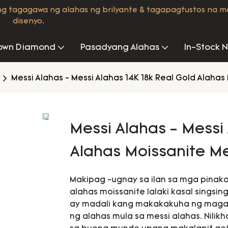
ng tagagawa ng alahas ng brilyante & tagapagtustos na 
disenyo.
own Diamond
Pasadyang Alahas
In-Stock 
Messi Alahas - Messi Alahas 14K 18k Real Gold Alaha
Messi Alahas - Messi
Alahas Moissanite M
Makipag -ugnay sa ilan sa mga pinaka
alahas moissanite lalaki kasal sings
ay madali kang makakakuha ng magag
ng alahas mula sa messi alahas. Nili