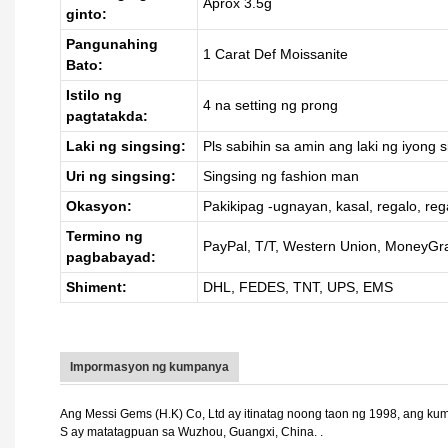
Aprox 3.5g
ginto:
Pangunahing
1 Carat Def Moissanite
Bato:
Istilo ng
4 na setting ng prong
pagtatakda:
Laki ng singsing:
Pls sabihin sa amin ang laki ng iyong s
Uri ng singsing:
Singsing ng fashion man
Okasyon:
Pakikipag -ugnayan, kasal, regalo, reg
Termino ng
PayPal, T/T, Western Union, MoneyG
pagbabayad:
Shiment:
DHL, FEDES, TNT, UPS, EMS
Impormasyon ng kumpanya
Ang Messi Gems (H.K) Co, Ltd ay itinatag noong taon ng 1998, ang ku
S ay matatagpuan sa Wuzhou, Guangxi, China. .