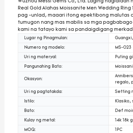
Wuzhou Messi Gems Co, Ltd. Laging naglalaan ng
Real Gold Alahas Moissanite Men Wedding Ring
pag -unlad, maaari itong epektibong malutas a
tumugon nang mas mabilis sa mga pagbabago s
kami na tatayo kami sa pandaigdigang merkad
Lugar ng Pinagmulan:
Guangxi,
Numero ng modelo:
MS-023
Uri ng materyal:
Puting g
Pangunahing Bato:
Moissani
Annibers
Okasyon:
regalo, 
Uri ng pagtatakda:
Setting 
Istilo:
Klasiko,
Bato:
Def moi
Kulay ng metal:
14k 18k g
MOQ:
1PC