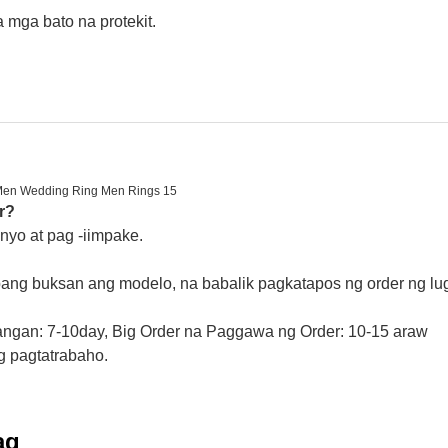
 mga bato na protekit.
r?
nyo at pag -iimpake.
ng buksan ang modelo, na babalik pagkatapos ng order ng lug
ngan: 7-10day, Big Order na Paggawa ng Order: 10-15 araw
g pagtatrabaho.
ag