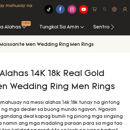
may mahusay na
new
Na Alahas
Tungkol Sa Amin
Sentro Ng Imp
s Moissanite Men Wedding Ring Men Rings
 Alahas 14K 18k Real Gold
en Wedding Ring Men Rings
mahusay na messi alahas 14k 18k tunay na gintong
ing ng mga dealer sa buong mundo ngayon. Ngayon
andang deal kapag bumili ng pinong mga singsing
kha namin ang mga madaling paraan para sa mga tao