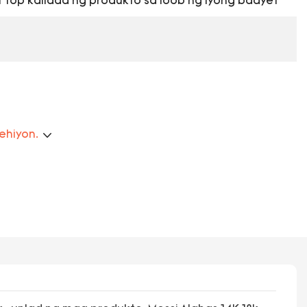
top kalidad ng produkto sa loob ng iyong badyet
rehiyon.