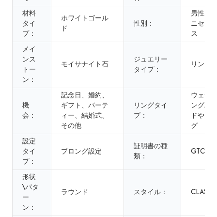
材料
男性、
ホワイトゴール
タイ
性別：
ニセッ
ド
プ：
ス
メイ
ンス
ジュエリー
モイサナイト石
リング
トー
タイプ：
ン：
記念日、婚約、
ウェデ
機
ギフト、パーテ
リングタイ
ングバ
会：
ィー、結婚式、
プ：
ドやリ
その他
グ
設定
証明書の種
タイ
プロング設定
GTC
類：
プ：
形状
\パタ
ラウンド
スタイル：
CLASSI
ー
ン：