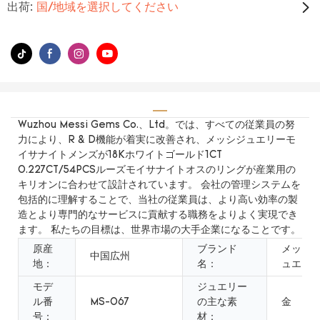
出荷:
国/地域を選択してください
Wuzhou Messi Gems Co.、Ltd。では、すべての従業員の努
力により、R & D機能が着実に改善され、メッシジュエリーモ
イサナイトメンズが18Kホワイトゴールド1CT
0.227CT/54PCSルーズモイサナイトオスのリングが産業用の
キリオンに合わせて設計されています。 会社の管理システムを
包括的に理解することで、当社の従業員は、より高い効率の製
造とより専門的なサービスに貢献する職務をよりよく実現でき
ます。 私たちの目標は、世界市場の大手企業になることです。
原産
ブランド
メッシ
中国広州
地：
名：
ュエリ
モデ
ジュエリー
ル番
MS-067
の主な素
金
号：
材：