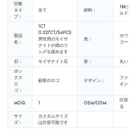
宗教
18kゴー
タイ
全て
材料：
ルド
プ：
1CT
0.227CT/54PCS
製品
ホワイ
男性用のモイサ
色：
名：
ゴール
ナイトの雄のリ
ングを緩めます
石：
モイサナイト石
形：
丸い形
ボッ
クス
ファン
顧客のロゴ
デザイン：
ロ
オン
ゴ：
許容で
MOQ:
1
OEM/ODM:
る
サイ
カスタムサイズ
ズ：
は許容可能です