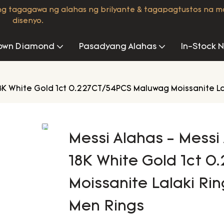
ng tagagawa ng alahas ng brilyante & tagapagtustos na 
disenyo.
own Diamond
Pasadyang Alahas
In-Stock 
18K White Gold 1ct 0.227CT/54PCS Maluwag Moissanite La
Messi Alahas - Messi
18K White Gold 1ct 
Moissanite Lalaki Ri
Men Rings