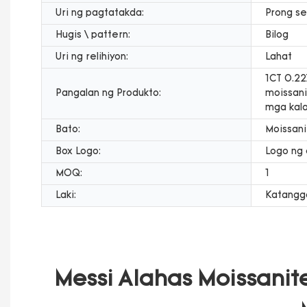
Uri ng pagtatakda:
Prong se
Hugis \ pattern:
Bilog
Uri ng relihiyon:
Lahat
1CT 0.2
Pangalan ng Produkto:
moissani
mga kala
Bato:
Moissani
Box Logo:
Logo ng
MOQ:
1
Laki:
Katangga
Messi Alahas Moissanit