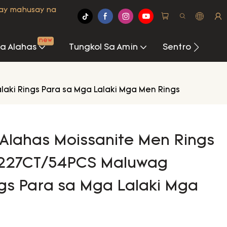
may mahusay na
new
Na Alahas
Tungkol Sa Amin
Sentro Ng Imp
laki Rings Para sa Mga Lalaki Mga Men Rings
 Alahas Moissanite Men Rings
0.227CT/54PCS Maluwag
ngs Para sa Mga Lalaki Mga