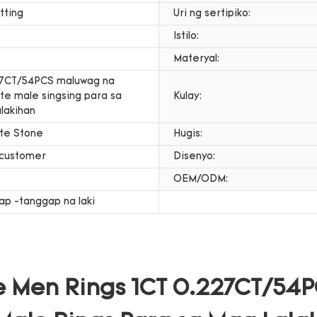
tting
Uri ng sertipiko:
Istilo:
Materyal:
27CT/54PCS maluwag na
te male singsing para sa
Kulay:
lakihan
te Stone
Hugis:
 customer
Disenyo:
OEM/ODM:
p -tanggap na laki
e Men Rings 1CT 0.227CT/54P