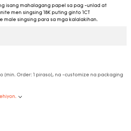
g isang mahalagang papel sa pag -unlad at
te men singsing 18K puting ginto 1CT
 male singsing para sa mga kalalakihan.
o (min. Order: 1 piraso), na -customize na packaging
rehiyon.