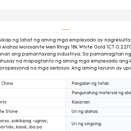
ikap ng lahat ng aming mga empleyado ay nagresulta 
Alahas Moissanite Men Rings 18k White Gold 1CT 0.227
gunan ang pamantayang industriya. Sa pamamagitan n
husay na mapagtanto ng aming mga empleyado ang k
ropesyonal na mga serbisyo. Ang aming layunin ay 
 China
Pangalan ng tatak:
Pangunahing materyal ng ala
into
Kasarian:
te Stone
Uri ng alahas:
aryo, pakikipag -ugnay,
Uri ng singsing:
partido, kasal, iba pa