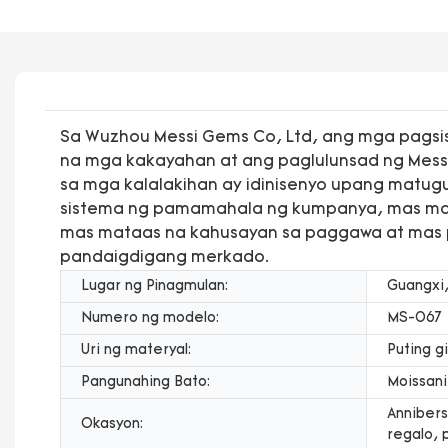
Sa Wuzhou Messi Gems Co, Ltd, ang mga pagsis
na mga kakayahan at ang paglulunsad ng Messi 
sa mga kalalakihan ay idinisenyo upang matu
sistema ng pamamahala ng kumpanya, mas ma
mas mataas na kahusayan sa paggawa at mas p
pandaigdigang merkado.
Lugar ng Pinagmulan:
Guangxi,
Numero ng modelo:
MS-067
Uri ng materyal:
Puting g
Pangunahing Bato:
Moissani
Annibers
Okasyon:
regalo, 