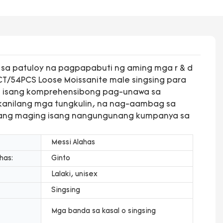
sa patuloy na pagpapabuti ng aming mga r & d
CT/54PCS Loose Moissanite male singsing para
g isang komprehensibong pag-unawa sa
anilang mga tungkulin, na nag-aambag sa
upang maging isang nangungunang kumpanya sa
Messi Alahas
has:
Ginto
Lalaki, unisex
Singsing
Mga banda sa kasal o singsing