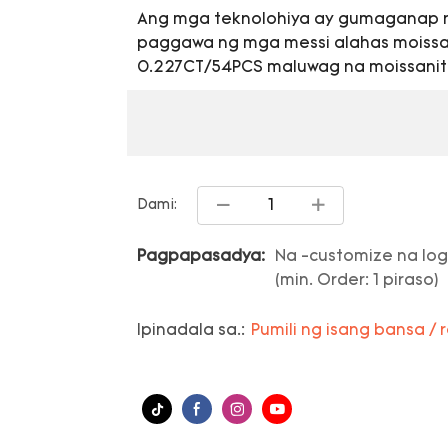
Ang mga teknolohiya ay gumaganap n
paggawa ng mga messi alahas moissani
0.227CT/54PCS maluwag na moissanite
Dami:
Pagpapasadya:
Na -customize na log
(min. Order: 1 piraso)
Ipinadala sa.:
Pumili ng isang bansa / 