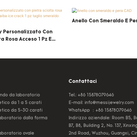
Anello Con Smeraldo E Pe
y Personalizzato Con
ta Rosa Acceso 1 Pz E
Crack 1 Pz Taglio
x10mm
Contattaci
ndo da laboratorio
Tel.: +86 15878079646
tico da 1 a 5 carati
E-mail:
info@messijewelry.com
tico da 5-30 carati
WhatsApp ：+86 15878079646
boratorio dalla forma
Indirizzo aziendale: Room B5, B
B7, B8, Building 2, No. 137, Xinxin
boratorio ovale
2nd Road, Wuzhou, Guangxi, Ci