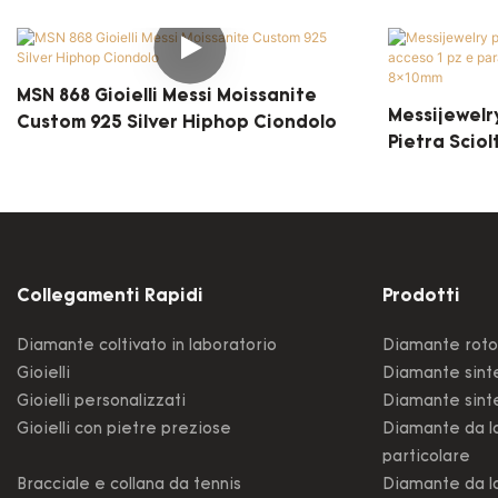
MSN 868 Gioielli Messi Moissanite
Messijewelr
Custom 925 Silver Hiphop Ciondolo
Pietra Sciol
Paraiba Ice 
Smeraldo 8
Collegamenti Rapidi
Prodotti
Diamante coltivato in laboratorio
Diamante roto
Gioielli
Diamante sinte
Gioielli personalizzati
Diamante sinte
Gioielli con pietre preziose
Diamante da la
particolare
Bracciale e collana da tennis
Diamante da la