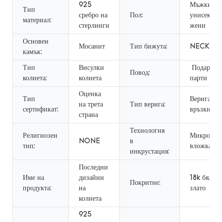
925
Мъжки,
Тип
сребро на
Пол:
унисекс,
материал:
стерлинги
жени
Основен
Мосанит
Тип бижута:
NECKLA
камък:
Тип
Висулки
Подарък,
Повод:
колиета:
колиета
парти
Оценка
Тип
Верига на
на трета
Тип верига:
сертификат:
връзки
страна
Технология
Религиозен
Микро
NONE
в
тип:
вложка
инкрустация:
Последни
Име на
дизайни
18k бяло
Покритие:
продукта:
на
злато
колиета
925