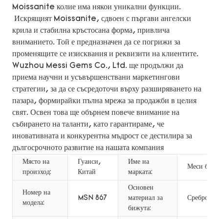
Moissanite колие има някои уникални функции.
Искрящият Moissanite, сдвоен с пъргави ангелски
крила и стабилна кръстосана форма, привлича
вниманието. Той е предназначен да се погрижи за
променящите се изисквания и реквизити на клиентите.
Wuzhou Messi Gems Co., Ltd. ще продължи да
приема научни и усъвършенствани маркетингови
стратегии, за да се съсредоточи върху разширяването на
пазара, формирайки пълна мрежа за продажби в целия
свят. Освен това ще обърнем повече внимание на
събирането на таланти, като гарантираме, че
иновативната и конкурентна мъдрост се дестилира за
дългосрочното развитие на нашата компания
Място на
Гуанси,
Име на
Меси биж
произход:
Китай
марката:
Основен
Номер на
MSN 867
материал за
Сребро
модела:
бижута: