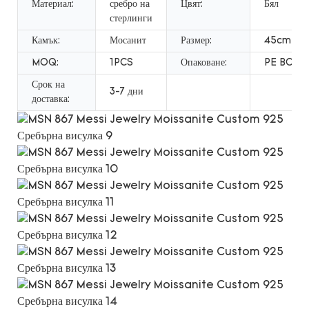
Материал:
сребро на
Цвят:
Бял
стерлинги
Камък:
Мосанит
Размер:
45cm
MOQ:
1PCS
Опаковане:
PE BOX
Срок на
3-7 дни
доставка: