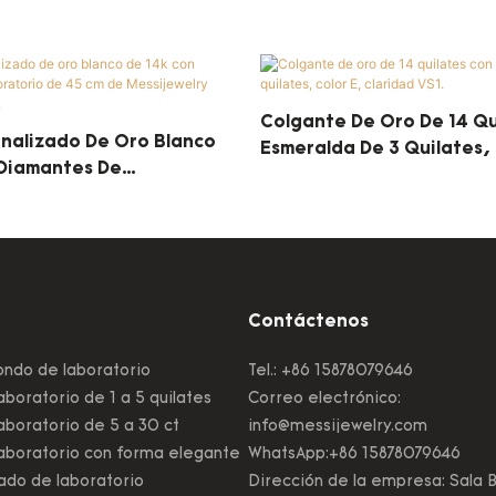
Colgante De Oro De 14 Qu
onalizado De Oro Blanco
Esmeralda De 3 Quilates, 
 Diamantes De
Claridad VS1.
 De 45 Cm De
 Para Paulina Vigil.
Contáctenos
ndo de laboratorio
Tel.: +86 15878079646
boratorio de 1 a 5 quilates
Correo electrónico:
boratorio de 5 a 30 ct
info@messijewelry.com
aboratorio con forma elegante
WhatsApp:+86 15878079646
ado de laboratorio
Dirección de la empresa: Sala B