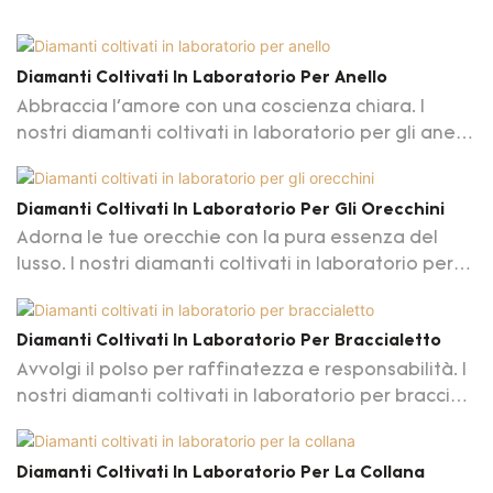
Diamanti Coltivati ​​in Laboratorio Per Anello
Abbraccia l'amore con una coscienza chiara. I
nostri diamanti coltivati ​​in laboratorio per gli anelli
di fidanzamento non solo simboleggiano
l'impegno eterno, ma riflettono anche il nostro
Diamanti Coltivati ​​in Laboratorio Per Gli Orecchini
impegno per la sostenibilità. Sperimenta la
Adorna le tue orecchie con la pura essenza del
genialità di una gemma senza conflitti che brilla
lusso. I nostri diamanti coltivati ​​in laboratorio per
brillantemente quanto il tuo amore. Eleva il tuo
gli orecchini offrono una straordinaria alternativa
impegno con i nostri squisiti diamanti coltivati ​​da
ai diamanti estratti, assicurando che ogni
laboratorio per gli anelli, sposando la sostenibilità
Diamanti Coltivati ​​in Laboratorio Per Braccialetto
momento che brilla sia eticamente radioso. Resta
e la raffinatezza in ogni sfaccettatura scintillante
Avvolgi il polso per raffinatezza e responsabilità. I
la leggerezza di essere consapevole
nostri diamanti coltivati ​​in laboratorio per bracciali
dell'ambiente senza compromettere Glamour. Ti
riuniscono stile e sostenibilità senza soluzione di
adorna con eleganza senza tempo usando i nostri
continuità. Senti il ​​peso dell'eleganza senza
diamanti coltivati ​​in laboratorio per gli orecchini,
Diamanti Coltivati ​​in Laboratorio Per La Collana
l'impatto ambientale, poiché ogni diamante
dove la brillantezza incontra l'artigianato etico per