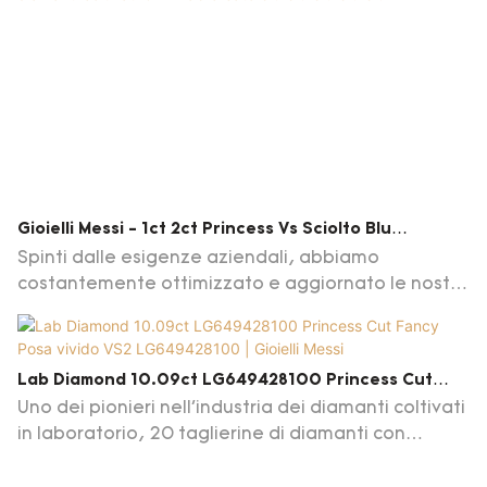
Gioielli Messi - 1ct 2ct Princess Vs Sciolto Blu
Laboratorio Diamanti Coltivati ​​CVD Lab Creato Blu
Spinti dalle esigenze aziendali, abbiamo
Blu Blu Blu Blu
costantemente ottimizzato e aggiornato le nostre
tecnologie. Queste tecnologie contribuiscono al
nostro processo di produzione ad alta efficienza.
Nel campo delle applicazioni di diamanti sciolti, il
Lab Diamond 10.09ct LG649428100 Princess Cut
laboratorio ha growd diamond; Gioielli d'oro; I
Fancy Posa Vivido VS2 LG649428100 | Gioielli Messi
Uno dei pionieri nell'industria dei diamanti coltivati ​​
gioielli personalizzati si rivelano molto utili.
in laboratorio, 20 taglierine di diamanti con
esperienze di 18 anni di taglio/lucidatura.