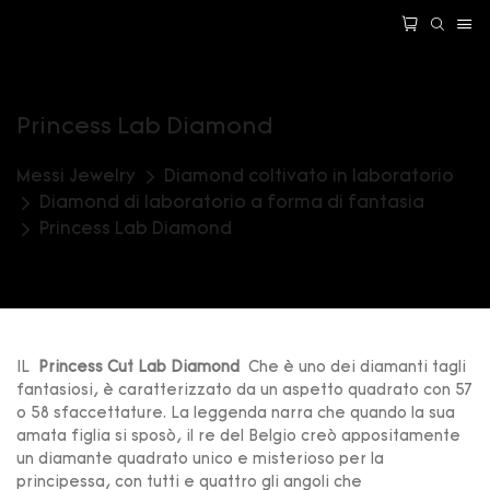
Princess Lab Diamond
Messi Jewelry
Diamond coltivato in laboratorio
Diamond di laboratorio a forma di fantasia
Princess Lab Diamond
IL
Princess Cut Lab Diamond
Che è uno dei diamanti tagli
fantasiosi, è caratterizzato da un aspetto quadrato con 57
o 58 sfaccettature. La leggenda narra che quando la sua
amata figlia si sposò, il re del Belgio creò appositamente
un diamante quadrato unico e misterioso per la
principessa, con tutti e quattro gli angoli che