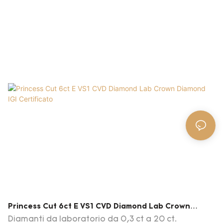
Esportando in Nord America, Europa, Medio
Oriente, Sud -est asiatico, Australia, Russia, Sud
America, familiarità con il mercato e la tendenza
in tutto il mondo.
Princess Cut 6ct E VS1 CVD Diamond Lab Crown
Diamond IGI Certificato
Diamanti da laboratorio da 0,3 ct a 20 ct.