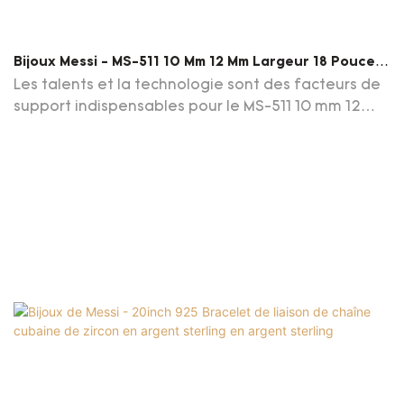
Bijoux Messi - MS-511 10 Mm 12 Mm Largeur 18 Pouces
20 Pouces 22 Pouces 24 Pouces Longueur 925
Les talents et la technologie sont des facteurs de
Sterling Silver Moissanite Diamonds Hip Hop Cuban
support indispensables pour le MS-511 10 mm 12
Chain Link Bracelet
mm largeur 18 pouces 20 pouces 22 pouces 24
pouces Longueur 925 Sterling Moissanite Diamants
Lien de chaîne cubaine hip hop pour être
largement loué.