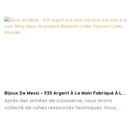
Bijoux De Messi - 925 Argent À La Main Fabriqué À La
Main À La Main Bling Bijoux De Joaillerie Blissanite
Après des années de croissance, nous avons
Collier Diamond Collier Bracelet
collecté de riches ressources techniques. Nous
avons introduit un personnel technique très instruit
et amélioré nos technologies. Dans le terrain des
colliers de bijoux fins, 925 Silver Handmade