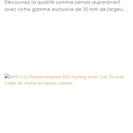
24inch 925 STERLING Silver Hiphop Coup De Liaison
Découvrez la qualité comme jamais auparavant
Cubaine Collier De Chaîne Cubaine Moisanite
avec votre gamme exclusive de 10 mm de largeur
20 pouces 22 pouces 24 pouces 925 STERLING
Silver Hiphop Custom Cuban Link Chain Moisanite
Cuban Chain vous offrant par les meilleurs
fabricants et fournisseurs. Nous