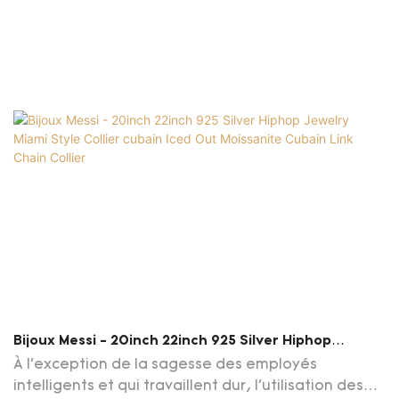
Moissanite Iced Out Bling Jewelry Moisanite
Diamond Collier La chaîne est particulièrement
précieuse
Bijoux Messi - 20inch 22inch 925 Silver Hiphop
Jewelry Miami Style Collier Cubain Iced Out
À l'exception de la sagesse des employés
Moissanite Cubain Link Chain Collier
intelligents et qui travaillent dur, l'utilisation des