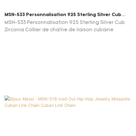
MSN-533 Personnalisation 925 Sterling Silver Cub
Zirconia Collier De Chaîne De Liaison Cubaine
MSN-533 Personnalisation 925 Sterling Silver Cub
Zirconia Collier de chaîne de liaison cubaine