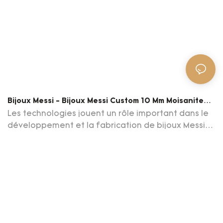
Bijoux Messi - Bijoux Messi Custom 10 Mm Moisanite
925 Sterling Silver Cuban Link Chain Pour Hommes
Les technologies jouent un rôle important dans le
Collier
développement et la fabrication de bijoux Messi
Custom 10 mm Moissanite 925 Chaîne de liaison
cubain en argent sterling pour les hommes.