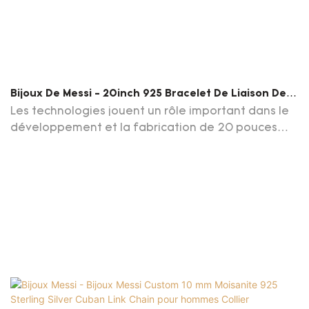
Bijoux De Messi - 20inch 925 Bracelet De Liaison De
Chaîne Cubaine De Zircon En Argent Sterling En
Les technologies jouent un rôle important dans le
Argent Sterling
développement et la fabrication de 20 pouces
925 Sterling Silver Cumbic Zircon Gemstone Cuban
Chain Link.