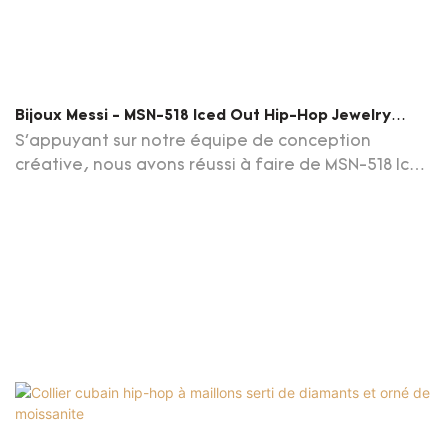
Bijoux Messi - MSN-518 Iced Out Hip-Hop Jewelry
Moisanite Cuban Link Chain Cuban Link Chain
S'appuyant sur notre équipe de conception
créative, nous avons réussi à faire de MSN-518 Iced
Out Hip-Hop Jewelry Moisanite Cuban Link chaîne
d'une apparence totalement unique. De plus, il est
fabriqué en fonction des normes et règles de
qualité internationales, qui garantissent sa haute
qualité. Avec autant d'avantages, le diamant
cultivé en laboratoire; Bijoux en or; Les bijoux
personnalisés sont d'une grande valeur dans une
utilisation pratique.