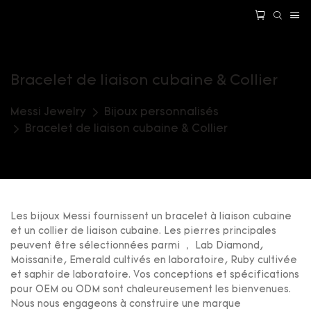
Bracelet de liaison cubaine & Collier
Messi Jewelry
Bijoux personnalisés
Bracelet de liaison cubaine & Collier
Les bijoux Messi fournissent un bracelet à liaison cubaine
et un collier de liaison cubaine. Les pierres principales
peuvent être sélectionnées parmi ， Lab Diamond,
Moissanite, Emerald cultivés en laboratoire, Ruby cultivée
et saphir de laboratoire. Vos conceptions et spécifications
pour OEM ou ODM sont chaleureusement les bienvenues.
Nous nous engageons à construire une marque