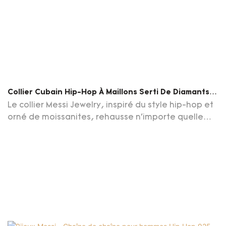
Collier Cubain Hip-Hop À Maillons Serti De Diamants
Et Orné De Moissanite
Le collier Messi Jewelry, inspiré du style hip-hop et
orné de moissanites, rehausse n'importe quelle
tenue. Confectionné avec des matériaux de haute
qualité, ce collier à maillons cubains arbore un
design classique rehaussé de pierres de
moissanite étincelantes, réputées pour leur
brillance et leur éclat exceptionnels.