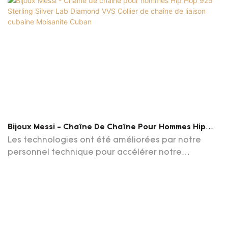
Bijoux Messi - Chaîne De Chaîne Pour Hommes Hip
Hop 925 Sterling Silver Lab Diamond VVS Collier De
Les technologies ont été améliorées par notre
Chaîne De Liaison Cubaine Moisanite Cuban
personnel technique pour accélérer notre
processus de fabrication, réduire le coût et
améliorer la valeur du produit. Basée sur ces
avantages, les bijoux de chaîne pour hommes Hip
Hop 925 Sterling Silver Lab Diamond VVS Moisanite
Cuban Link Chain est supérieur dans le domaine (s)
de colliers de bijoux fins Moisanite