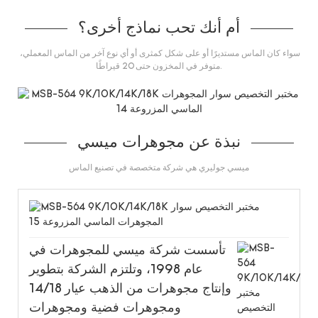
أم أنك تحب نماذج أخرى؟
سواء كان الماس مستديرًا أو على شكل كمثرى أو أي نوع آخر من الماس المعملي،
متوفر في المخزون حتى 20 قيراطًا.
نبذة عن مجوهرات ميسي
ميسي جوليري هي شركة متخصصة في تصنيع الماس
تأسست شركة ميسي للمجوهرات في
عام 1998، وتلتزم الشركة بتطوير
وإنتاج مجوهرات من الذهب عيار 14/18
ومجوهرات فضية ومجوهرات