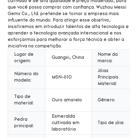
cultivado é de alta qualidade e preço moderado, para
que você possa comprar com confiança. Wuzhou Messi
Gems Co., Ltd. pretende se tornar a empresa mais
influente do mundo. Para atingir esse objetivo,
insistiremos em introduzir talentos de alta tecnologia e
aprender a tecnologia avançada internacional e nos
esforçarmos para melhorar a força técnica e obter a
iniciativa na competição.
Lugar de
Nome da
Guangxi, China
origem:
marca:
Jóias
Número do
MSN-610
Principais
modelo:
Material:
Tipo de
Ouro amarelo
Gênero:
material:
Esmeralda
Pedra
cultivada em
Tipo de jóia:
principal:
laboratório