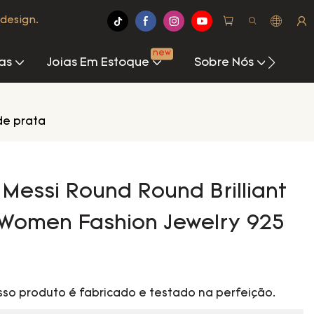
design.
new
as
Joias Em Estoque
Sobre Nós
Cen
de prata
 Messi Round Round Brilliant
Women Fashion Jewelry 925
sso produto é fabricado e testado na perfeição.