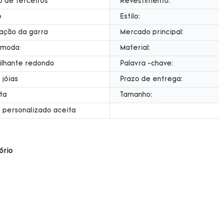
o de terceiros
Revestimento:
o
Estilo:
ação da garra
Mercado principal:
a moda
Material:
ilhante redondo
Palavra -chave:
 jóias
Prazo de entrega:
ta
Tamanho:
 personalizado aceita