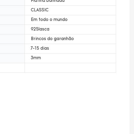
Platina banhada
CLASSIC
Em todo o mundo
925lasca
Brincos do garanhão
7-15 dias
3mm