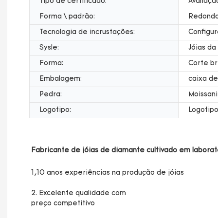
Tipo de certificado:
Avaliaçã
Forma \ padrão:
Redond
Tecnologia de incrustações:
Configur
Sysle:
Jóias d
Forma:
Corte br
Embalagem:
caixa de
Pedra:
Moissani
Logotipo:
Logotipo