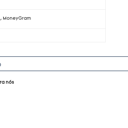
on, MoneyGram
o