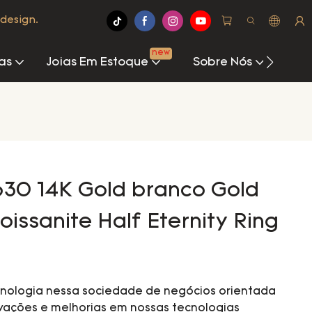
design.
new
as
Joias Em Estoque
Sobre Nós
Cen
630 14K Gold branco Gold
ssanite Half Eternity Ring
nologia nessa sociedade de negócios orientada
vações e melhorias em nossas tecnologias