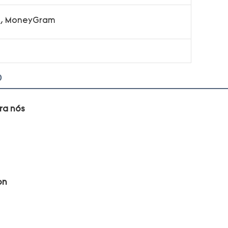
on, MoneyGram
o