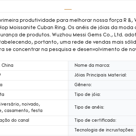
rimeira produtividade para melhorar nossa força R &,
 Hop Moissanite Cuban Ring. Os anéis de jóias da moda
egurança de produtos. Wuzhou Messi Gems Co., Ltd. ad
tabelecendo, portanto, uma rede de vendas mais sólid
ara se concentrar na pesquisa e desenvolvimento de no
 China
Nome da marca:
9
Jóias Principais Material:
ta
Gênero:
ta
Tipo de jóia:
iversário, noivado,
Tipo de anéis:
e, casamento, festa
ação do canal
Tipo de certificado:
Tecnologia de incrustações: