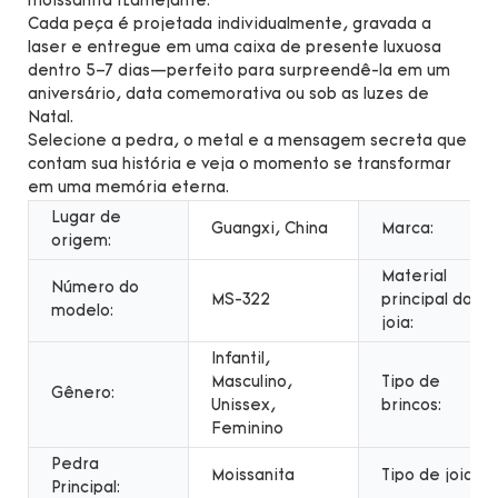
moissanita flamejante.
Cada peça é projetada individualmente, gravada a
laser e entregue em uma caixa de presente luxuosa
dentro 5–7 dias—perfeito para surpreendê-la em um
aniversário, data comemorativa ou sob as luzes de
Natal.
Selecione a pedra, o metal e a mensagem secreta que
contam sua história e veja o momento se transformar
em uma memória eterna.
Lugar de
Guangxi, China
Marca:
origem:
Material
Número do
MS-322
principal da
modelo:
joia:
Infantil,
Masculino,
Tipo de
Gênero:
Unissex,
brincos:
Feminino
Pedra
Moissanita
Tipo de joia:
Principal: