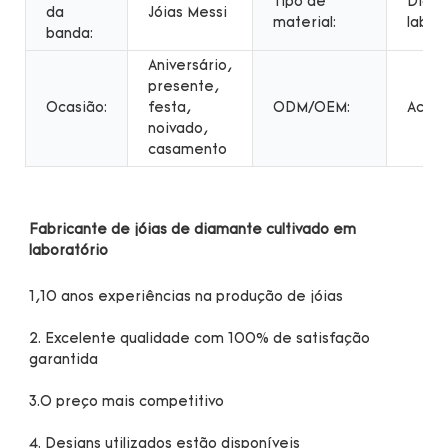
Tipo de
Diam
da
Jóias Messi
material:
labor
banda:
Aniversário,
presente,
Ocasião:
festa,
ODM/OEM:
Aceit
noivado,
casamento
Fabricante de jóias de diamante cultivado em 
2. Excelente qualidade com 100% de satisfação 