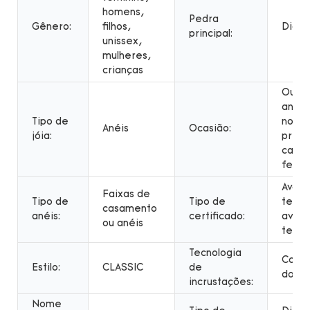
homens,
Pedra
Gênero:
filhos,
Diam
principal:
unissex,
mulheres,
crianças
Outro
anive
Tipo de
noiva
Anéis
Ocasião:
jóia:
prese
casa
festa
Avali
Faixas de
Tipo de
Tipo de
terce
casamento
anéis:
certificado:
avali
ou anéis
terce
Tecnologia
Confi
Estilo:
CLASSIC
de
do ca
incrustações:
Nome