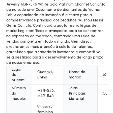
Jewelry MSR-546 White Gold Platinum Channel Conjunto
de noivado anel Casamento de diamantes do Women
Lab. A capacidade de inovação é a chave para a
competitividade principal dos produtos. Wuzhou Messi
Gems Co., Ltd. Continuará a adotar estratégias de
marketing científicas e avançadas para se concentrar
na expansão do mercado, formando uma rede de
vendas completa em todo o mundo. Além disso,
prestaremos mais atenção à coleta de talentos,
garantindo que a sabedoria inovadora e competitiva
seja destilada para o desenvolvimento de longo prazo
de nossa empresa.
Lugar
Guangxi,
Nome da
de
Jóias
China
marca:
origem:
Número
Jóias
MSR-546,
do
Principais
Ouro
MAR-546
modelo:
Material:
Unissex,
feminino,