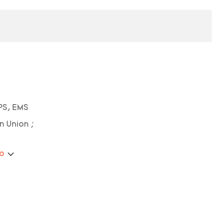
PS, EMS
n Union ;
ão