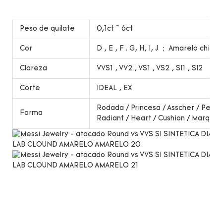
Peso de quilate
0,1ct ~ 6ct
Cor
D , E , F . G, H, I, J ； Amarelo chiqu
Clareza
VVS1 , VV2 , VS1 , VS2 , SI1 , SI2
Corte
IDEAL , EX
Rodada / Princesa / Asscher / Pear 
Forma
Radiant / Heart / Cushion / Marqui