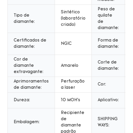
Peso de
Sintético
Tipo de
quilate
(laboratório
diamante:
de
criado)
diamante:
Certificados de
Forma de
NGIC
b
diamante:
diamante:
Cor de
Corte de
diamante
Amarelo
diamante:
extravagante:
Aprimoramentos
Perfuração
Cor:
de diamante:
a laser
Dureza:
10 MOH's
Aplicativo:
j
Recipiente
de
SHIPPING
Embalagem:
diamante
WAYS:
padrão