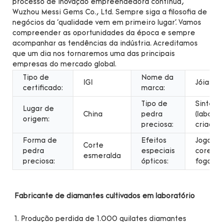
processo de inovação empreendedora contínua,
Wuzhou Messi Gems Co., Ltd. Sempre siga a filosofia de
negócios da 'qualidade vem em primeiro lugar'. Vamos
compreender as oportunidades da época e sempre
acompanhar as tendências da indústria. Acreditamos
que um dia nos tornaremos uma das principais
empresas do mercado global.
Tipo de
Nome da
IGI
Jóias M
certificado:
marca:
Tipo de
Sintéti
Lugar de
China
pedra
(labora
origem:
preciosa:
criado)
Forma de
Efeitos
Jogo d
Corte
pedra
especiais
cores o
esmeralda
preciosa:
ópticos:
fogo