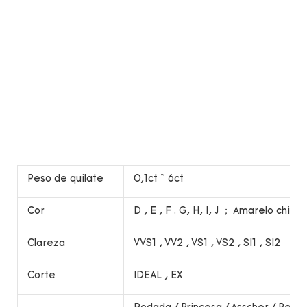
Peso de quilate
0,1ct ~ 6ct
Cor
D , E , F . G, H, I, J ； Amarelo chiqu
Clareza
VVS1 , VV2 , VS1 , VS2 , SI1 , SI2
Corte
IDEAL , EX