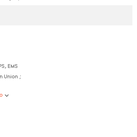
PS, EMS
n Union ;
ão