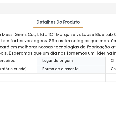
Detalhes Do Produto
essi Gems Co., Ltd .. 1CT Marquise vs Loose Blue Lab 
em fortes vantagens. São as tecnologias que mantê
ocará em melhorar nossas tecnologias de fabricação a
pais. Esperamos que um dia nos tornemos um líder na in
erceiros
Lugar de origem:
Ch
ratório criado)
Forma de diamante:
Co