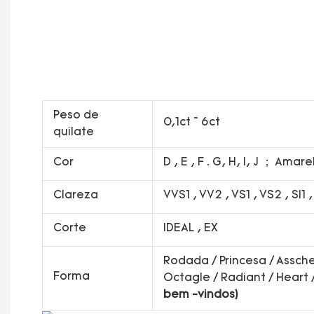
Peso de
0,1ct ~ 6ct
quilate
Cor
D , E , F . G, H, I, J ； Amar
Clareza
VVS1 , VV2 , VS1 , VS2 , SI1 
Corte
IDEAL , EX
Rodada / Princesa / Asscher
Forma
Octagle / Radiant / Heart
bem -vindos)