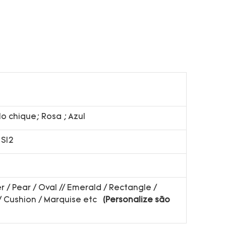
elo chique; Rosa ; Azul
, SI2
 / Pear / Oval // Emerald / Rectangle /
 / Cushion / Marquise etc
(Personalize são