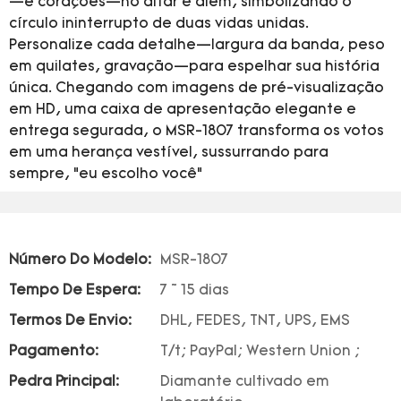
—e corações—no altar e além, simbolizando o
círculo ininterrupto de duas vidas unidas.
Personalize cada detalhe—largura da banda, peso
em quilates, gravação—para espelhar sua história
única. Chegando com imagens de pré-visualização
em HD, uma caixa de apresentação elegante e
entrega segurada, o MSR-1807 transforma os votos
em uma herança vestível, sussurrando para
sempre, “eu escolho você”
Número Do Modelo:
MSR-1807
Tempo De Espera:
7 ~ 15 dias
Termos De Envio:
DHL, FEDES, TNT, UPS, EMS
Pagamento:
T/t; PayPal; Western Union ;
Pedra Principal:
Diamante cultivado em