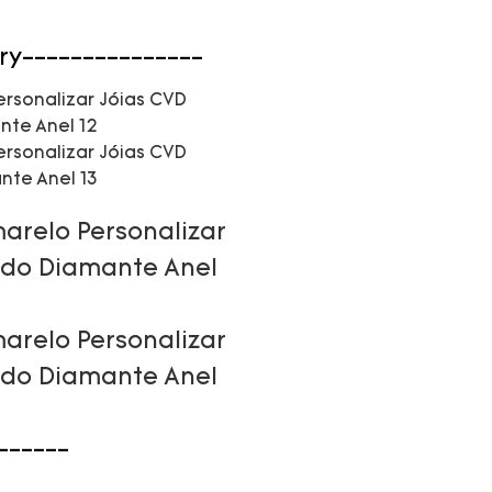
ry---------------
------