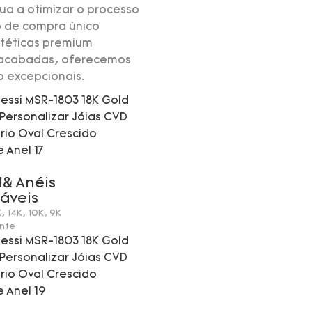
ua a otimizar o processo
ço de compra único
ntéticas premium
ro acabadas, oferecemos
o excepcionais.
l& Anéis
áveis
K, 14K, 10K, 9K
nte