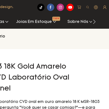
design.
new
as
Joias Em Estoque
Sobre Nós
Cen
rio
3 18K Gold Amarelo
VD Laboratório Oval
nel
boratório CVD oval em ouro amarelo 18 K MSR-1803
 pergunta “Você quer se casar comigo?”—e para