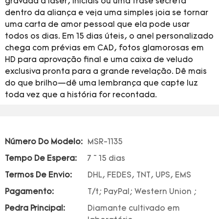
gravada a laser, iniciais ou uma frase secreta
dentro da aliança e veja uma simples joia se tornar
uma carta de amor pessoal que ela pode usar
todos os dias. Em 15 dias úteis, o anel personalizado
chega com prévias em CAD, fotos glamorosas em
HD para aprovação final e uma caixa de veludo
exclusiva pronta para a grande revelação. Dê mais
do que brilho—dê uma lembrança que capte luz
toda vez que a história for recontada.
Número Do Modelo:
MSR-1135
Tempo De Espera:
7 ~ 15 dias
Termos De Envio:
DHL, FEDES, TNT, UPS, EMS
Pagamento:
T/t; PayPal; Western Union ;
Pedra Principal:
Diamante cultivado em