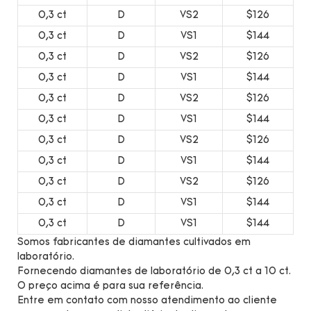
0,3 ct
D
VS2
$126
0,3 ct
D
VS1
$144
0,3 ct
D
VS2
$126
0,3 ct
D
VS1
$144
0,3 ct
D
VS2
$126
0,3 ct
D
VS1
$144
0,3 ct
D
VS2
$126
0,3 ct
D
VS1
$144
0,3 ct
D
VS2
$126
0,3 ct
D
VS1
$144
0,3 ct
D
VS1
$144
Somos fabricantes de diamantes cultivados em
laboratório.
Fornecendo diamantes de laboratório de 0,3 ct a 10 ct.
O preço acima é para sua referência.
Entre em contato com nosso atendimento ao cliente