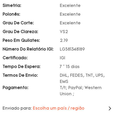
Simetria:
Excelente
Polonês:
Excelente
Grau De Corte:
Excelente
Grau De Clareza:
VS2
Peso Em Quilates:
2.19
Número Do Relatório IGI:
LG581348189
Certificado:
IGI
Tempo De Espera:
7 ~ 15 dias
Termos De Envio:
DHL, FEDES, TNT, UPS,
EMS
Pagamento:
T/t; PayPal; Western
Union ;
Enviado para:
Escolha um país / região