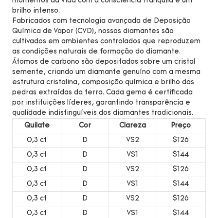
momentos da vida com a consciência tranquila e um
brilho intenso.
Fabricados com tecnologia avançada de Deposição
Química de Vapor (CVD), nossos diamantes são
cultivados em ambientes controlados que reproduzem
as condições naturais de formação do diamante.
Átomos de carbono são depositados sobre um cristal
semente, criando um diamante genuíno com a mesma
estrutura cristalina, composição química e brilho das
pedras extraídas da terra. Cada gema é certificada
por instituições líderes, garantindo transparência e
qualidade indistinguíveis dos diamantes tradicionais.
Quilate
Cor
Clareza
Preço
0,3 ct
D
VS2
$126
0,3 ct
D
VS1
$144
0,3 ct
D
VS2
$126
0,3 ct
D
VS1
$144
0,3 ct
D
VS2
$126
0,3 ct
D
VS1
$144