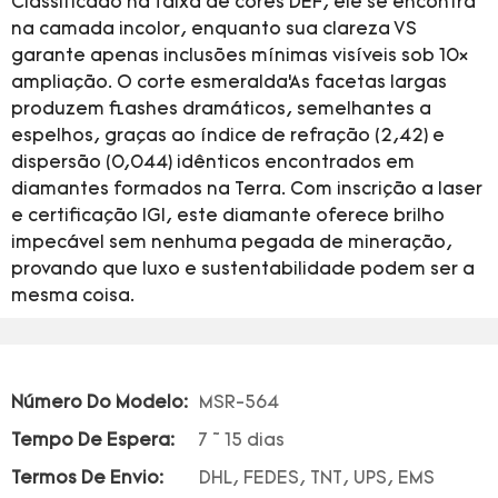
Classificado na faixa de cores DEF, ele se encontra
na camada incolor, enquanto sua clareza VS
garante apenas inclusões mínimas visíveis sob 10×
ampliação. O corte esmeralda’As facetas largas
produzem flashes dramáticos, semelhantes a
espelhos, graças ao índice de refração (2,42) e
dispersão (0,044) idênticos encontrados em
diamantes formados na Terra. Com inscrição a laser
e certificação IGI, este diamante oferece brilho
impecável sem nenhuma pegada de mineração,
provando que luxo e sustentabilidade podem ser a
mesma coisa.
Número Do Modelo:
MSR-564
Tempo De Espera:
7 ~ 15 dias
Termos De Envio:
DHL, FEDES, TNT, UPS, EMS